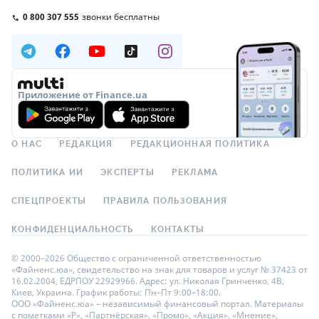
0 800 307 555
звонки бесплатны
Приложение от Finance.ua
О НАС
РЕДАКЦИЯ
РЕДАКЦИОННАЯ ПОЛИТИКА
ПОЛИТИКА ИИ
ЭКСПЕРТЫ
РЕКЛАМА
СПЕЦПРОЕКТЫ
ПРАВИЛА ПОЛЬЗОВАНИЯ
КОНФИДЕНЦИАЛЬНОСТЬ
КОНТАКТЫ
© 2000–2026 Общество с ограниченной ответственностью
«Файненс.юа», свидетельство на знак для товаров и услуг № 37423 от
16.02.2004, ЕДРПОУ 22929966. Адрес: ул. Николая Гринченко, 4В,
Киев, Украина. График работы: Пн–Пт 9:00–18:00.
ООО «Файненс.юа» – независимый финансовый портал. Материалы
с пометками «Р», «Партнёрская», «Промо», «Акция», «Мнение»,