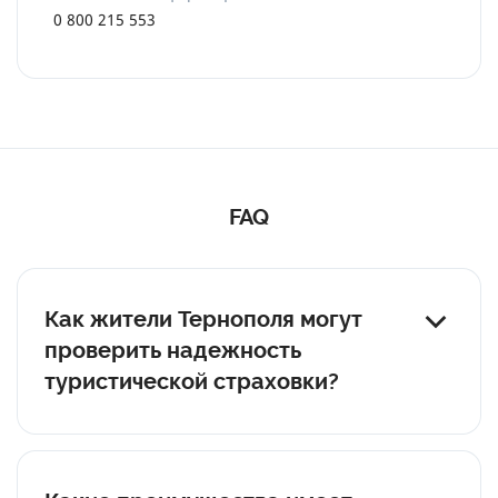
0 800 215 553
FAQ
Как жители Тернополя могут
проверить надежность
туристической страховки?
Важно просмотреть лицензию компании, наличие
ее в реестре МТСБУ и отзывы клиентов и рейтинг
компании на агрегаторах (например, Finance.ua).