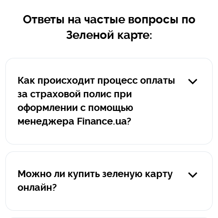
Ответы на частые вопросы по
Зеленой карте:
Как происходит процесс оплаты
за страховой полис при
оформлении с помощью
менеджера Finance.ua?
В случае, если полис оформляется менеджером
Finance.ua оплата за такой полис производиться
клиентом на защищенном сервисе portmone.com.
Можно ли купить зеленую карту
Прямую ссылку на оплату формирует менеджер
онлайн?
Finance.ua, ссылка всегда начинается исключительно
так: https://pay.finance.ua/уникальный номер. При оплате
Да, можно купить грин карту онлайн и онлайн-полис
на portmone.com ваши данные защищены и не