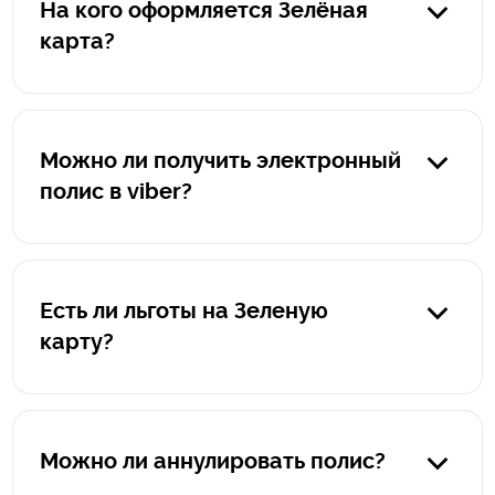
На кого оформляется Зелёная
карта?
Полис оформляется на автомобиль, а не на водителя.
Можно ли получить электронный
полис в viber?
Да, конечно. После оформления вы получите на viber
электронный полис в pdf-формате, а также памятку "Что
делать при наступлении страхового события за
Есть ли льготы на Зеленую
границей".
карту?
К сожалению, льготы на страхование автомобиля для
выезда за границу не предусмотрены.
Можно ли аннулировать полис?