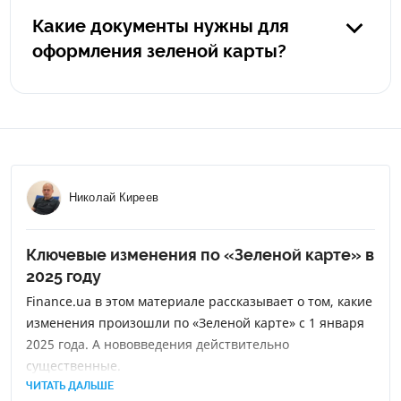
годовой полис автогражданки в Польше будет стоить
Какие документы нужны для
порядка 400 евро, а в Германии - от 900 евро. Также
оформления зеленой карты?
немаловажным плюсом является то, что зеленая карта
покрывает все страны Европы и, в случае
Загранпаспорт или водительские права, технический
необходимости, вы можете поехать в другую страну без
паспорт на авто, ИНН.
дополнительных расходов.
Николай Киреев
Ключевые изменения по «Зеленой карте» в
2025 году
Finance.ua в этом материале рассказывает о том, какие
изменения произошли по «Зеленой карте» с 1 января
2025 года. А нововведения действительно
существенные.
ЧИТАТЬ ДАЛЬШЕ