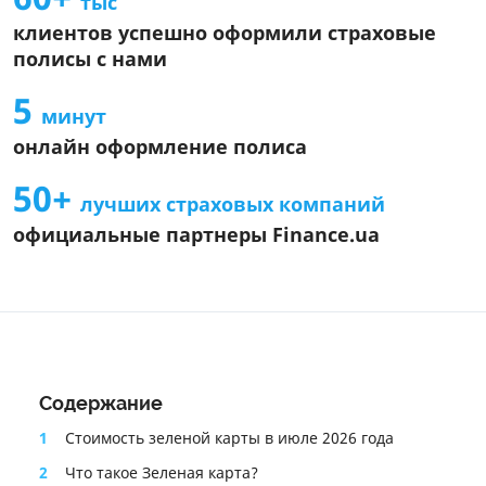
тыс
Общие условия страхового продукта
клиентов успешно оформили страховые
Информация об агенте
полисы с нами
Информация про СК
5
Информационный документ о стандартном страховом
минут
продукте
онлайн оформление полиса
Информация о страховом продукте
50+
лучших страховых компаний
официальные партнеры Finance.ua
Содержание
1
Стоимость зеленой карты в июле 2026 года
2
Что такое Зеленая карта?