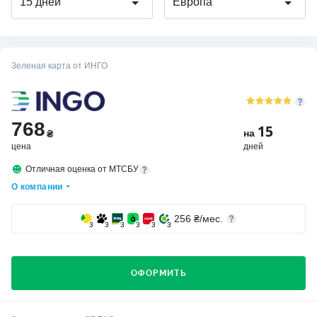
15 дней
Европа
Зеленая карта от ИНГО
768
15
на
₴
цена
дней
Отличная оценка от МТСБУ
О компании
256
₴/мес.
3
3
3
3
3
3
ОФОРМИТЬ
Кто выбирает страховую компанию ИНГО?