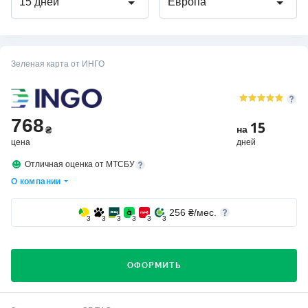
15 дней
Европа
Зеленая карта от ИНГО
768
15
на
₴
цена
дней
Отличная оценка от МТСБУ
О компании
256
₴/мес.
3
3
3
3
3
3
ОФОРМИТЬ
Кто выбирает страховую компанию ИНГО?