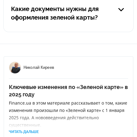
годовой полис автогражданки в Польше будет стоить
Какие документы нужны для
порядка 400 евро, а в Германии - от 900 евро. Также
оформления зеленой карты?
немаловажным плюсом является то, что зеленая карта
покрывает все страны Европы и, в случае
Загранпаспорт или водительские права, технический
необходимости, вы можете поехать в другую страну без
паспорт на авто, ИНН.
дополнительных расходов.
Николай Киреев
Ключевые изменения по «Зеленой карте» в
2025 году
Finance.ua в этом материале рассказывает о том, какие
изменения произошли по «Зеленой карте» с 1 января
2025 года. А нововведения действительно
существенные.
ЧИТАТЬ ДАЛЬШЕ