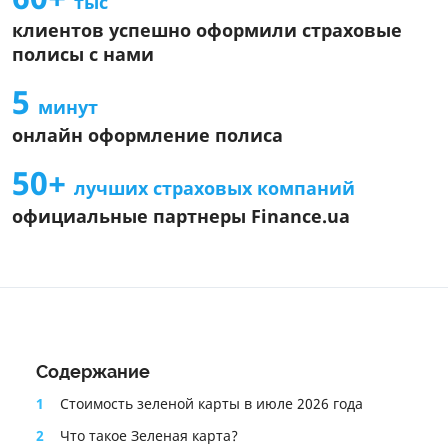
тыс
Общие условия страхового продукта
клиентов успешно оформили страховые
Информация об агенте
полисы с нами
Информация про СК
5
Информационный документ о стандартном страховом
минут
продукте
онлайн оформление полиса
Информация о страховом продукте
50+
лучших страховых компаний
официальные партнеры Finance.ua
Содержание
1
Стоимость зеленой карты в июле 2026 года
2
Что такое Зеленая карта?