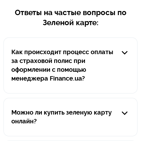
Ответы на частые вопросы по
Зеленой карте:
Как происходит процесс оплаты
за страховой полис при
оформлении с помощью
менеджера Finance.ua?
В случае, если полис оформляется менеджером
Finance.ua оплата за такой полис производиться
клиентом на защищенном сервисе portmone.com.
Можно ли купить зеленую карту
Прямую ссылку на оплату формирует менеджер
онлайн?
Finance.ua, ссылка всегда начинается исключительно
так: https://pay.finance.ua/уникальный номер. При оплате
Да, можно купить грин карту онлайн и онлайн-полис
на portmone.com ваши данные защищены и не