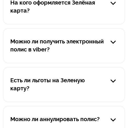
На кого оформляется Зелёная
карта?
Полис оформляется на автомобиль, а не на водителя.
Можно ли получить электронный
полис в viber?
Да, конечно. После оформления вы получите на viber
электронный полис в pdf-формате, а также памятку "Что
делать при наступлении страхового события за
Есть ли льготы на Зеленую
границей".
карту?
К сожалению, льготы на страхование автомобиля для
выезда за границу не предусмотрены.
Можно ли аннулировать полис?