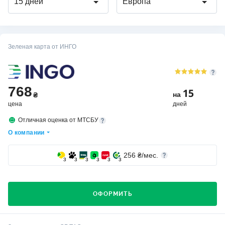
15 дней
Европа
Зеленая карта от ИНГО
768
15
на
₴
цена
дней
Отличная оценка от МТСБУ
О компании
256
₴/мес.
3
3
3
3
3
3
ОФОРМИТЬ
Кто выбирает страховую компанию ИНГО?