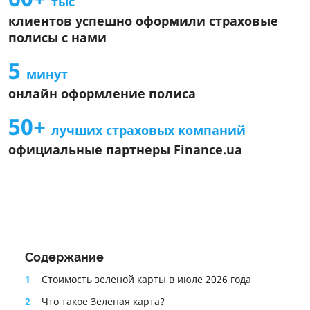
тыс
Общие условия страхового продукта
клиентов успешно оформили страховые
Информация об агенте
полисы с нами
Информация про СК
5
Информационный документ о стандартном страховом
минут
продукте
онлайн оформление полиса
Информация о страховом продукте
50+
лучших страховых компаний
официальные партнеры Finance.ua
Содержание
1
Стоимость зеленой карты в июле 2026 года
2
Что такое Зеленая карта?