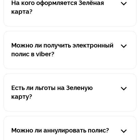
На кого оформляется Зелёная
карта?
Полис оформляется на автомобиль, а не на водителя.
Можно ли получить электронный
полис в viber?
Да, конечно. После оформления вы получите на viber
электронный полис в pdf-формате, а также памятку "Что
делать при наступлении страхового события за
Есть ли льготы на Зеленую
границей".
карту?
К сожалению, льготы на страхование автомобиля для
выезда за границу не предусмотрены.
Можно ли аннулировать полис?