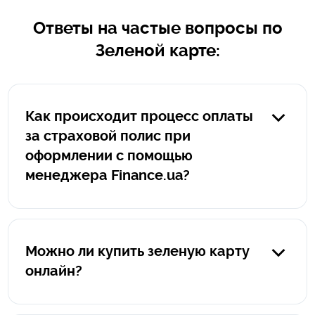
Ответы на частые вопросы по
Зеленой карте:
Как происходит процесс оплаты
за страховой полис при
оформлении с помощью
менеджера Finance.ua?
В случае, если полис оформляется менеджером
Finance.ua оплата за такой полис производиться
клиентом на защищенном сервисе portmone.com.
Можно ли купить зеленую карту
Прямую ссылку на оплату формирует менеджер
онлайн?
Finance.ua, ссылка всегда начинается исключительно
так: https://pay.finance.ua/уникальный номер. При оплате
Да, можно купить грин карту онлайн и онлайн-полис
на portmone.com ваши данные защищены и не