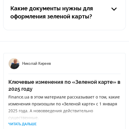
годовой полис автогражданки в Польше будет стоить
Какие документы нужны для
порядка 400 евро, а в Германии - от 900 евро. Также
оформления зеленой карты?
немаловажным плюсом является то, что зеленая карта
покрывает все страны Европы и, в случае
Загранпаспорт или водительские права, технический
необходимости, вы можете поехать в другую страну без
паспорт на авто, ИНН.
дополнительных расходов.
Николай Киреев
Ключевые изменения по «Зеленой карте» в
2025 году
Finance.ua в этом материале рассказывает о том, какие
изменения произошли по «Зеленой карте» с 1 января
2025 года. А нововведения действительно
существенные.
ЧИТАТЬ ДАЛЬШЕ