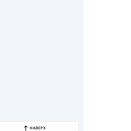
ДИТЕЛИ ПО
ВАНИЮ
РАХОВЫЕ ПОЛИСЫ
ВЫЕ КОМПАНИИ
 О СТРАХОВЫХ
ИЯХ
КА И ОПЛАТА
ТЫ
НАВЕРХ