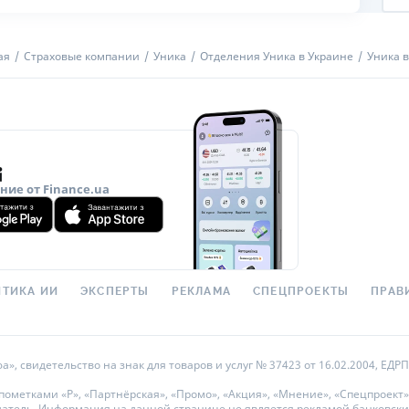
ая
Страховые компании
Уника
Отделения Уника в Украине
Уника в
ие от Finance.ua
ТИКА ИИ
ЭКСПЕРТЫ
РЕКЛАМА
СПЕЦПРОЕКТЫ
ПРАВ
 свидетельство на знак для товаров и услуг № 37423 от 16.02.2004, ЕДРПО
метками «Р», «Партнёрская», «Промо», «Акция», «Мнение», «Спецпроект»
датель. Информация на данной странице не является рекламой банковски