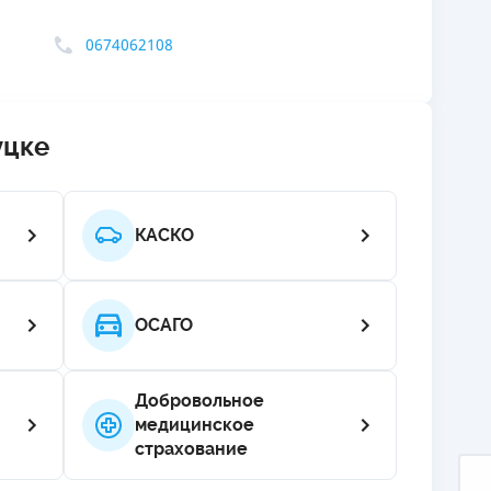
ЕЖЕМЕСЯЧНЫЙ ОБЗОР
ПУТЕВО
0674062108
КЕШБЭКА
СТРАХО
ПУТЕВОДИТЕЛИ ПО
ВСЕ СТ
БАНКОВСКИМ КАРТАМ
уцке
СТРАХО
ОТЗЫВЫ
КОМПАН
КАСКО
ДОСТАВ
КОНТАК
ОСАГО
Добровольное
медицинское
страхование