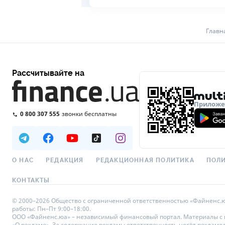
Главн
Рассчитывайте на
Приложен
0 800 307 555
звонки бесплатны
О НАС
РЕДАКЦИЯ
РЕДАКЦИОННАЯ ПОЛИТИКА
ПОЛИ
КОНТАКТЫ
© 2000–2026 Общество с ограниченной ответственностью «Файненс.юа»,
работы: Пн–Пт 9:00–18:00.
ООО «Файненс.юа» – независимый финансовый портал. Материалы с по
«О рекламе». За содержание рекламы ответственность несёт рекламо