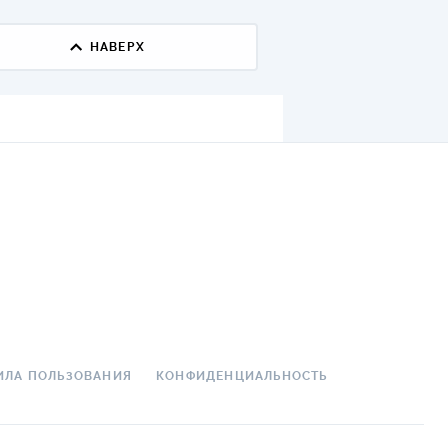
ДИТЕЛИ ПО
НАВЕРХ
ВАНИЮ
РАХОВЫЕ ПОЛИСЫ
ВЫЕ КОМПАНИИ
 О СТРАХОВЫХ
ИЯХ
КА И ОПЛАТА
ТЫ
ИЛА ПОЛЬЗОВАНИЯ
КОНФИДЕНЦИАЛЬНОСТЬ