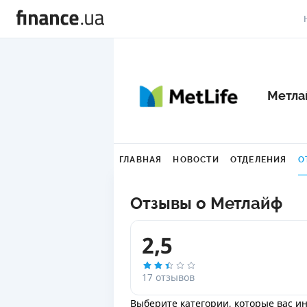
В
В
Метла
Л
А
ГЛАВНАЯ
НОВОСТИ
ОТДЕЛЕНИЯ
О
Н
С
Отзывы о Метлайф
П
2,5
Т
Р
17 отзывов
Выберите категории, которые вас и