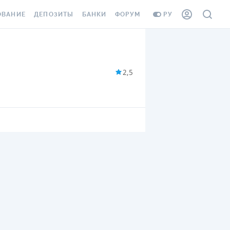
ОВАНИЕ
ДЕПОЗИТЫ
БАНКИ
ФОРУМ
РУ
ВСЕ ДЕПОЗИТЫ
ВСЕ БАНКИ
ВАНИЕ ЖИЛЬЯ ОТ
ДЕПОЗИТЫ В USD
ОТЗЫВЫ О БАНКАХ
И ШАХЕДОВ
2,5
ДЕПОЗИТЫ В EUR
МИКРОФИНАНСОВЫЕ
АХОВКА ЗАГРАНИЦУ
ОРГАНИЗАЦИИ
БОНУС К ДЕПОЗИТАМ
ОТЗЫВЫ ОБ МФО
УСЛОВИЯ АКЦИИ
Я КАРТА
ВОПРОСЫ И ОТВЕТЫ
ОННАЯ ВИНЬЕТКА
ДЕПОЗИТНЫЙ КАЛЬКУЛЯТОР
Я СОТРУДНИКОВ
ПУТЕВОДИТЕЛИ ПО
SSISTANCE
СБЕРЕЖЕНИЯМ
ВАНИЕ ОТ
ТНЫХ СЛУЧАЕВ