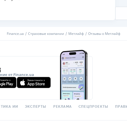
ЕЖЕМЕСЯЧНЫЙ ОБЗОР
ПУТЕВО
КЕШБЭКА
СТРАХО
ПУТЕВОДИТЕЛИ ПО
ВСЕ СТ
БАНКОВСКИМ КАРТАМ
Finance.ua
Страховые компании
Метлайф
Отзывы о Метлайф
СТРАХО
ОТЗЫВЫ
КОМПАН
ДОСТАВ
ие от Finance.ua
КОНТАК
ТИКА ИИ
ЭКСПЕРТЫ
РЕКЛАМА
СПЕЦПРОЕКТЫ
ПРАВ