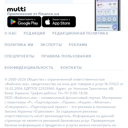
Приложение от Finance.ua
О НАС
РЕДАКЦИЯ
РЕДАКЦИОННАЯ ПОЛИТИКА
ПОЛИТИКА ИИ
ЭКСПЕРТЫ
РЕКЛАМА
СПЕЦПРОЕКТЫ
ПРАВИЛА ПОЛЬЗОВАНИЯ
КОНФИДЕНЦИАЛЬНОСТЬ
КОНТАКТЫ
© 2000–2026 Общество с ограниченной ответственностью
«Файненс.юа», свидетельство на знак для товаров и услуг № 37423 от
16.02.2004, ЕДРПОУ 22929966. Адрес: ул. Николая Гринченко, 4В,
Киев, Украина. График работы: Пн–Пт 9:00–18:00.
ООО «Файненс.юа» – независимый финансовый портал. Материалы
с пометками «Р», «Партнёрская», «Промо», «Акция», «Мнение»,
«Спецпроект», «Партнёрский проект» – это реклама в понимании
Закона Украины «О рекламе». За содержание рекламы
ответственность несёт рекламодатель. Информация на данной
странице не является рекламой банковских услуг. Проверенную
банком информацию о продуктах и услугах можно посмотреть на