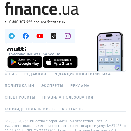
0 800 307 555
звонки бесплатны
Приложение от Finance.ua
О НАС
РЕДАКЦИЯ
РЕДАКЦИОННАЯ ПОЛИТИКА
ПОЛИТИКА ИИ
ЭКСПЕРТЫ
РЕКЛАМА
СПЕЦПРОЕКТЫ
ПРАВИЛА ПОЛЬЗОВАНИЯ
КОНФИДЕНЦИАЛЬНОСТЬ
КОНТАКТЫ
© 2000–2026 Общество с ограниченной ответственностью
«Файненс.юа», свидетельство на знак для товаров и услуг № 37423 от
16.02.2004, ЕДРПОУ 22929966. Адрес: ул. Николая Гринченко, 4В,