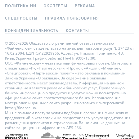
ПОЛИТИКА ИИ
ЭКСПЕРТЫ
РЕКЛАМА
СПЕЦПРОЕКТЫ
ПРАВИЛА ПОЛЬЗОВАНИЯ
КОНФИДЕНЦИАЛЬНОСТЬ
КОНТАКТЫ
© 2000–2026 Общество с ограниченной ответственностью
«Файненс.юа», свидетельство на знак для товаров и услуг № 37423 от
16.02.2004, ЕДРПОУ 22929966. Адрес: ул. Николая Гринченко, 4В,
Киев, Украина. График работы: Пн–Пт 9:00–18:00.
ООО «Файненс.юа» – независимый финансовый портал. Материалы
с пометками «Р», «Партнёрская», «Промо», «Акция», «Мнение»,
«Спецпроект», «Партнёрский проект» – это реклама в понимании
Закона Украины «О рекламе». За содержание рекламы
ответственность несёт рекламодатель. Информация на данной
странице не является рекламой банковских услуг. Проверенную
банком информацию о продуктах и услугах можно посмотреть на
официальном сайте соответствующего банка. Использование
материалов и данных с сайта разрешено только с гиперссылкой
https://finance.ua.
Мы не взимаем плату за услуги подбора и сравнения финансовых
предложений в каталогах и не предоставляем услуги кредитования,
размещения депозитов и страхования. Ваши личные данные на
сайте защищены шифрованием AES-256.