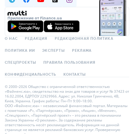
Приложение от Finance.ua
О НАС
РЕДАКЦИЯ
РЕДАКЦИОННАЯ ПОЛИТИКА
ПОЛИТИКА ИИ
ЭКСПЕРТЫ
РЕКЛАМА
СПЕЦПРОЕКТЫ
ПРАВИЛА ПОЛЬЗОВАНИЯ
КОНФИДЕНЦИАЛЬНОСТЬ
КОНТАКТЫ
© 2000–2026 Общество с ограниченной ответственностью
«Файненс.юа», свидетельство на знак для товаров и услуг № 37423 от
16.02.2004, ЕДРПОУ 22929966. Адрес: ул. Николая Гринченко, 4В,
Киев, Украина. График работы: Пн–Пт 9:00–18:00.
ООО «Файненс.юа» – независимый финансовый портал. Материалы
с пометками «Р», «Партнёрская», «Промо», «Акция», «Мнение»,
«Спецпроект», «Партнёрский проект» – это реклама в понимании
Закона Украины «О рекламе». За содержание рекламы
ответственность несёт рекламодатель. Информация на данной
странице не является рекламой банковских услуг. Проверенную