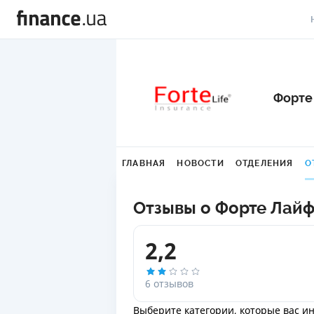
В
В
Форте
Л
А
ГЛАВНАЯ
НОВОСТИ
ОТДЕЛЕНИЯ
О
Н
С
Отзывы о Форте Лай
П
2,2
Т
Р
6 отзывов
Выберите категории, которые вас и