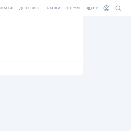
ОВАНИЕ
ДЕПОЗИТЫ
БАНКИ
ФОРУМ
РУ
ВСЕ ДЕПОЗИТЫ
ВСЕ БАНКИ
ВАНИЕ ЖИЛЬЯ ОТ
ДЕПОЗИТЫ В USD
ОТЗЫВЫ О БАНКАХ
И ШАХЕДОВ
ДЕПОЗИТЫ В EUR
МИКРОФИНАНСОВЫЕ
АХОВКА ЗАГРАНИЦУ
ОРГАНИЗАЦИИ
БОНУС К ДЕПОЗИТАМ
ОТЗЫВЫ ОБ МФО
УСЛОВИЯ АКЦИИ
Я КАРТА
ВОПРОСЫ И ОТВЕТЫ
ОННАЯ ВИНЬЕТКА
ДЕПОЗИТНЫЙ КАЛЬКУЛЯТОР
Я СОТРУДНИКОВ
ПУТЕВОДИТЕЛИ ПО
SSISTANCE
СБЕРЕЖЕНИЯМ
ВАНИЕ ОТ
ТНЫХ СЛУЧАЕВ