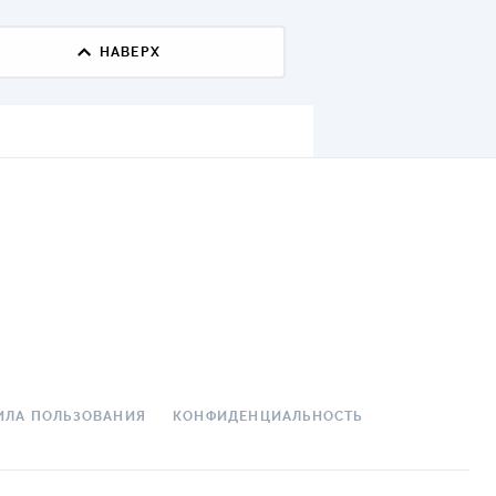
ДИТЕЛИ ПО
НАВЕРХ
ВАНИЮ
РАХОВЫЕ ПОЛИСЫ
ВЫЕ КОМПАНИИ
 О СТРАХОВЫХ
ИЯХ
КА И ОПЛАТА
ТЫ
ИЛА ПОЛЬЗОВАНИЯ
КОНФИДЕНЦИАЛЬНОСТЬ