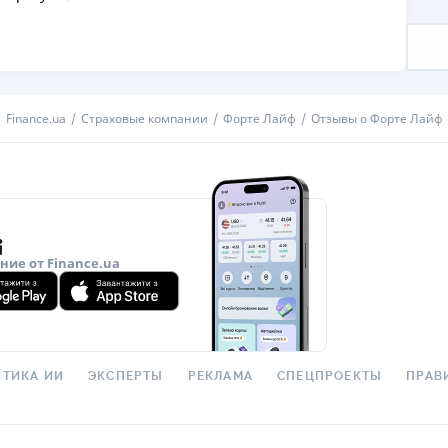
ЕЖЕМЕСЯЧНЫЙ ОБЗОР
ПУТЕВО
КЕШБЭКА
СТРАХО
ПУТЕВОДИТЕЛИ ПО
ВСЕ СТ
БАНКОВСКИМ КАРТАМ
Finance.ua
Страховые компании
Форте Лайф
Отзывы о Форте Лайф
СТРАХО
ОТЗЫВЫ
КОМПАН
ДОСТАВ
ие от Finance.ua
КОНТАК
ТИКА ИИ
ЭКСПЕРТЫ
РЕКЛАМА
СПЕЦПРОЕКТЫ
ПРАВ