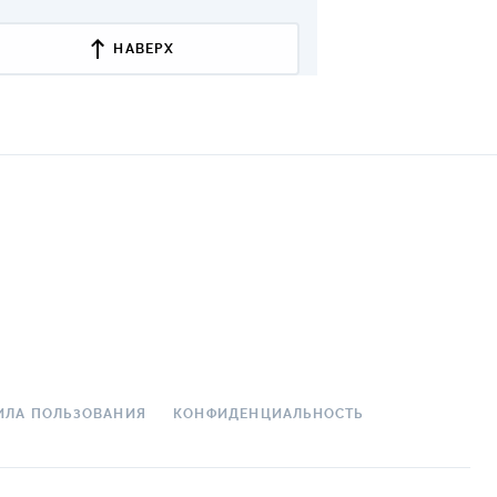
ДИТЕЛИ ПО
НАВЕРХ
ВАНИЮ
РАХОВЫЕ ПОЛИСЫ
ВЫЕ КОМПАНИИ
 О СТРАХОВЫХ
ИЯХ
КА И ОПЛАТА
ТЫ
ИЛА ПОЛЬЗОВАНИЯ
КОНФИДЕНЦИАЛЬНОСТЬ