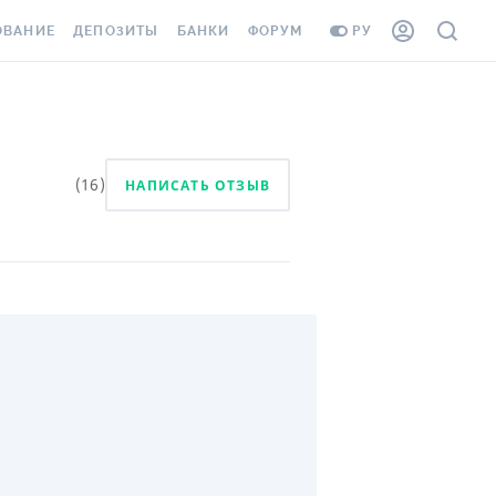
ОВАНИЕ
ДЕПОЗИТЫ
БАНКИ
ФОРУМ
РУ
ВСЕ ДЕПОЗИТЫ
ВСЕ БАНКИ
ВАНИЕ ЖИЛЬЯ ОТ
ДЕПОЗИТЫ В USD
ОТЗЫВЫ О БАНКАХ
И ШАХЕДОВ
ДЕПОЗИТЫ В EUR
МИКРОФИНАНСОВЫЕ
(
16
)
НАПИСАТЬ ОТЗЫВ
АХОВКА ЗАГРАНИЦУ
ОРГАНИЗАЦИИ
БОНУС К ДЕПОЗИТАМ
ОТЗЫВЫ ОБ МФО
УСЛОВИЯ АКЦИИ
Я КАРТА
ВОПРОСЫ И ОТВЕТЫ
ОННАЯ ВИНЬЕТКА
ДЕПОЗИТНЫЙ КАЛЬКУЛЯТОР
Я СОТРУДНИКОВ
ПУТЕВОДИТЕЛИ ПО
SSISTANCE
СБЕРЕЖЕНИЯМ
ВАНИЕ ОТ
ТНЫХ СЛУЧАЕВ