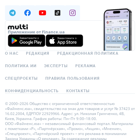
Приложение от Finance.ua
О НАС
РЕДАКЦИЯ
РЕДАКЦИОННАЯ ПОЛИТИКА
ПОЛИТИКА ИИ
ЭКСПЕРТЫ
РЕКЛАМА
СПЕЦПРОЕКТЫ
ПРАВИЛА ПОЛЬЗОВАНИЯ
КОНФИДЕНЦИАЛЬНОСТЬ
КОНТАКТЫ
© 2000–2026 Общество с ограниченной ответственностью
«Файненс.юа», свидетельство на знак для товаров и услуг № 37423 от
16.02.2004, ЕДРПОУ 22929966. Адрес: ул. Николая Гринченко, 4В,
Киев, Украина. График работы: Пн–Пт 9:00–18:00.
ООО «Файненс.юа» – независимый финансовый портал. Материалы
с пометками «Р», «Партнёрская», «Промо», «Акция», «Мнение»,
«Спецпроект», «Партнёрский проект» – это реклама в понимании
Закона Украины «О рекламе». За содержание рекламы