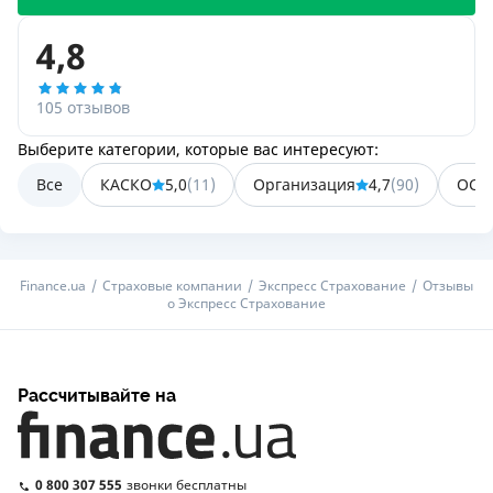
4,8
105 отзывов
Выберите категории, которые вас интересуют:
Все
КАСКО
5,0
(
11
)
Организация
4,7
(
90
)
ОСА
Finance.ua
Страховые компании
Экспресс Страхование
Отзывы
о Экспресс Страхование
Рассчитывайте на
0 800 307 555
звонки бесплатны