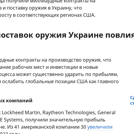
ода получили миллиардные контракты на
 и поставку оружия в Украину, что
росту в соответствующих регионах США.
поставок оружия Украине повли
рдные контракты на производство оружия, что
дание рабочих мест и инвестиции в новые
оцесса может существенно ударить по прибылям,
и ослабить глобальные позиции США как главного
С
ных компаний
с
Lockheed Martin, Raytheon Technologies, General
AE Systems, получили значительную прибыль
не. Из 41 американской компании 30
увеличили