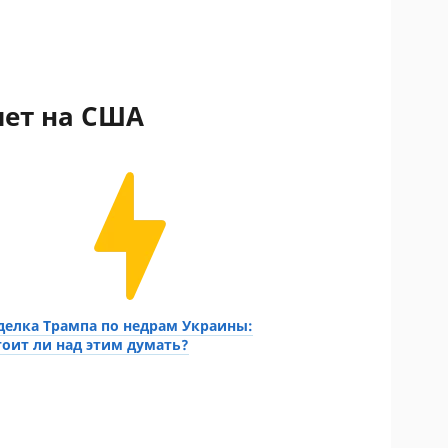
яет на США
делка Трампа по недрам Украины:
тоит ли над этим думать?