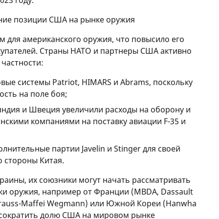
023 году.
ение позиции США на рынке оружия
м для американского оружия, что повысило его
купателей. Страны НАТО и партнеры США активно
 частности:
вые системы Patriot, HIMARS и Abrams, поскольку
ость на поле боя;
яндия и Швеция увеличили расходы на оборону и
нскими компаниями на поставку авиации F-35 и
лнительные партии Javelin и Stinger для своей
о стороны Китая.
раины, их союзники могут начать рассматривать
и оружия, например от Франции (MBDA, Dassault
, Krauss-Maffei Wegmann) или Южной Кореи (Hanwha
 сократить долю США на мировом рынке