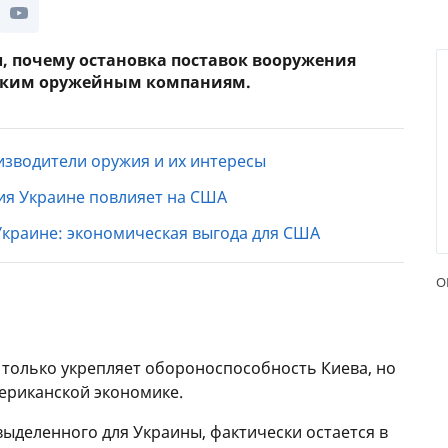
ЕЖЕМЕСЯЧНЫЙ ОБЗОР
ПУТЕВ
КЕШБЭКА
СТРАХ
л, почему остановка поставок вооружения
ским оружейным компаниям.
ПУТЕВОДИТЕЛИ ПО
ВСЕ С
БАНКОВСКИМ КАРТАМ
СТРАХ
зводители оружия и их интересы
ОТЗЫВ
КОМПА
жия Украине повлияет на США
краине: экономическая выгода для США
ДОСТАВ
КОНТА
О
только укрепляет обороноспособность Киева, но
ериканской экономике.
ыделенного для Украины, фактически остается в