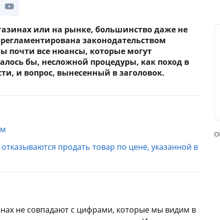
ЕЖЕМЕСЯЧНЫЙ ОБЗОР
ПУТЕВ
КЕШБЭКА
СТРАХ
агазинах или на рынке, большинство даже не
а регламентирована законодательством
ПУТЕВОДИТЕЛИ ПО
ВСЕ С
ы почти все нюансы, которые могут
БАНКОВСКИМ КАРТАМ
залось бы, несложной процедуры, как поход в
СТРАХ
и, и вопрос, вынесенный в заголовок.
ОТЗЫВ
КОМПА
ДОСТАВ
ем
КОНТА
О
и отказываются продать товар по цене, указанной в
инах не совпадают с цифрами, которые мы видим в