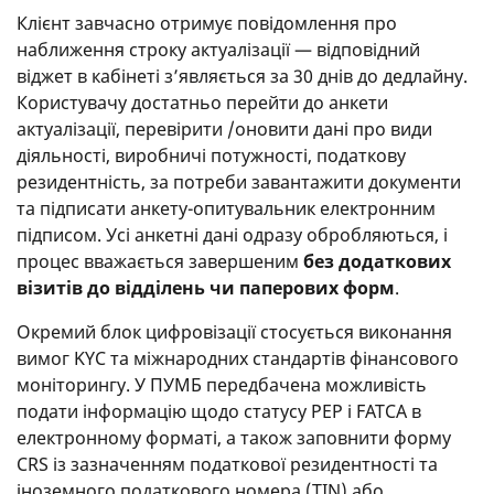
Клієнт завчасно отримує повідомлення про
наближення строку актуалізації — відповідний
віджет в кабінеті з’являється за 30 днів до дедлайну.
Користувачу достатньо перейти до анкети
актуалізації, перевірити /оновити дані про види
діяльності, виробничі потужності, податкову
резидентність, за потреби завантажити документи
та підписати анкету-опитувальник електронним
підписом. Усі анкетні дані одразу обробляються, і
процес вважається завершеним
без додаткових
візитів до відділень чи паперових форм
.
Окремий блок цифровізації стосується виконання
вимог KYC та міжнародних стандартів фінансового
моніторингу. У ПУМБ передбачена можливість
подати інформацію щодо статусу PEP і FATCA в
електронному форматі, а також заповнити форму
CRS із зазначенням податкової резидентності та
іноземного податкового номера (TIN) або