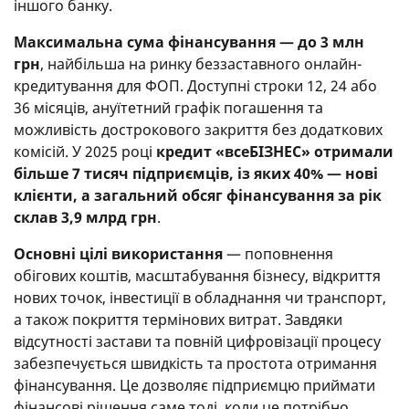
іншого банку.
Максимальна сума фінансування — до 3 млн
грн
, найбільша на ринку беззаставного онлайн-
кредитування для ФОП. Доступні строки 12, 24 або
36 місяців, ануїтетний графік погашення та
можливість дострокового закриття без додаткових
комісій. У 2025 році
кредит «всеБІЗНЕС» отримали
більше 7 тисяч підприємців, із яких 40% — нові
клієнти, а загальний обсяг фінансування за рік
склав 3,9 млрд грн
.
Основні цілі використання
— поповнення
обігових коштів, масштабування бізнесу, відкриття
нових точок, інвестиції в обладнання чи транспорт,
а також покриття термінових витрат. Завдяки
відсутності застави та повній цифровізації процесу
забезпечується швидкість та простота отримання
фінансування. Це дозволяє підприємцю приймати
фінансові рішення саме тоді, коли це потрібно