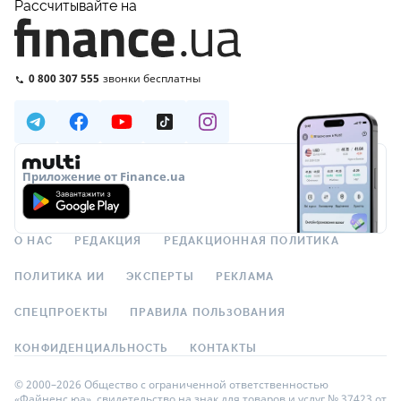
Рассчитывайте на
0 800 307 555
звонки бесплатны
Приложение от Finance.ua
О НАС
РЕДАКЦИЯ
РЕДАКЦИОННАЯ ПОЛИТИКА
ПОЛИТИКА ИИ
ЭКСПЕРТЫ
РЕКЛАМА
СПЕЦПРОЕКТЫ
ПРАВИЛА ПОЛЬЗОВАНИЯ
КОНФИДЕНЦИАЛЬНОСТЬ
КОНТАКТЫ
© 2000–2026 Общество с ограниченной ответственностью
«Файненс.юа», свидетельство на знак для товаров и услуг № 37423 от