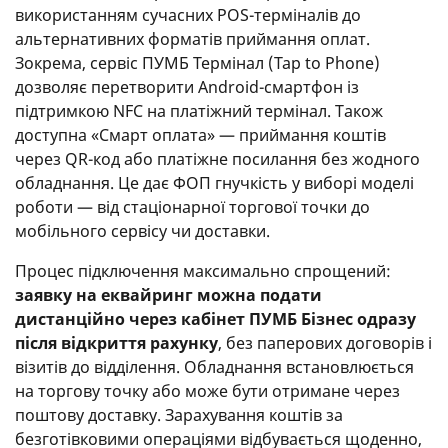
використанням сучасних POS-терміналів до
альтернативних форматів приймання оплат.
Зокрема, сервіс ПУМБ Термінал (Tap to Phone)
дозволяє перетворити Android-смартфон із
підтримкою NFC на платіжний термінал. Також
доступна «Смарт оплата» — приймання коштів
через QR-код або платіжне посилання без жодного
обладнання. Це дає ФОП гнучкість у виборі моделі
роботи — від стаціонарної торгової точки до
мобільного сервісу чи доставки.
Процес підключення максимально спрощений:
заявку на еквайринг можна подати
дистанційно через кабінет ПУМБ Бізнес одразу
після відкриття рахунку
, без паперових договорів і
візитів до відділення. Обладнання встановлюється
на торгову точку або може бути отримане через
поштову доставку. Зарахування коштів за
безготівковими операціями відбувається щоденно,