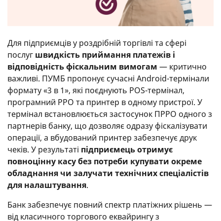
Для підприємців у роздрібній торгівлі та сфері
послуг
швидкість приймання платежів і
відповідність фіскальним вимогам
— критично
важливі. ПУМБ пропонує сучасні Android-термінали
формату «3 в 1», які поєднують POS-термінал,
програмний РРО та принтер в одному пристрої. У
термінал встановлюється застосунок ПРРО одного з
партнерів банку, що дозволяє одразу фіскалізувати
операції, а вбудований принтер забезпечує друк
чеків. У результаті
підприємець отримує
повноцінну касу без потреби купувати окреме
обладнання чи залучати технічних спеціалістів
для налаштування
.
Банк забезпечує повний спектр платіжних рішень —
від класичного торгового еквайрингу з