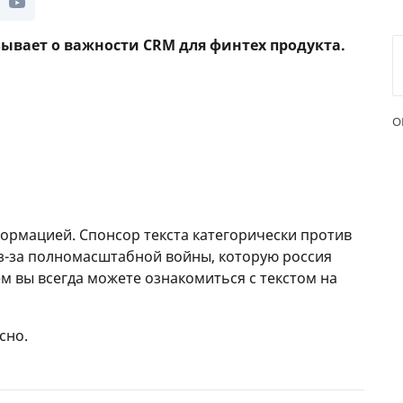
ЕЖЕМЕСЯЧНЫЙ ОБЗОР
ПУТЕВ
азывает о важности CRM для финтех продукта.
КЕШБЭКА
СТРАХ
ПУТЕВОДИТЕЛИ ПО
ВСЕ С
БАНКОВСКИМ КАРТАМ
СТРАХ
О
ОТЗЫВ
КОМПА
ДОСТАВ
ормацией. Спонсор текста категорически против
КОНТА
из-за полномасштабной войны, которую россия
ем вы всегда можете ознакомиться с текстом на
сно.