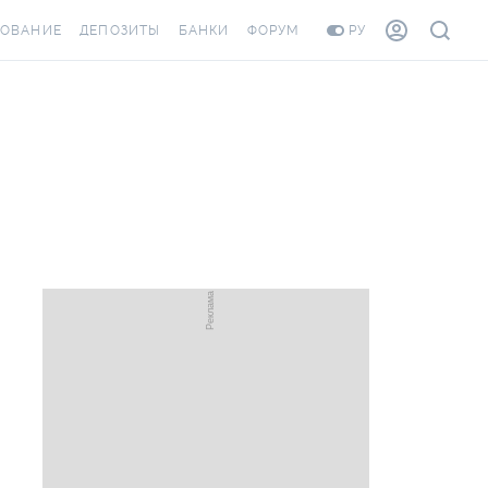
ХОВАНИЕ
ДЕПОЗИТЫ
БАНКИ
ФОРУМ
РУ
ВСЕ ДЕПОЗИТЫ
ВСЕ БАНКИ
ОВАНИЕ ЖИЛЬЯ ОТ
ДЕПОЗИТЫ В USD
ОТЗЫВЫ О БАНКАХ
И ШАХЕДОВ
ДЕПОЗИТЫ В EUR
МИКРОФИНАНСОВЫЕ
РАХОВКА ЗАГРАНИЦУ
ОРГАНИЗАЦИИ
БОНУС К ДЕПОЗИТАМ
ОТЗЫВЫ ОБ МФО
УСЛОВИЯ АКЦИИ
Я КАРТА
ВОПРОСЫ И ОТВЕТЫ
РОННАЯ ВИНЬЕТКА
ДЕПОЗИТНЫЙ КАЛЬКУЛЯТОР
ЛЯ СОТРУДНИКОВ
ПУТЕВОДИТЕЛИ ПО
ASSISTANCE
СБЕРЕЖЕНИЯМ
ОВАНИЕ ОТ
СТНЫХ СЛУЧАЕВ