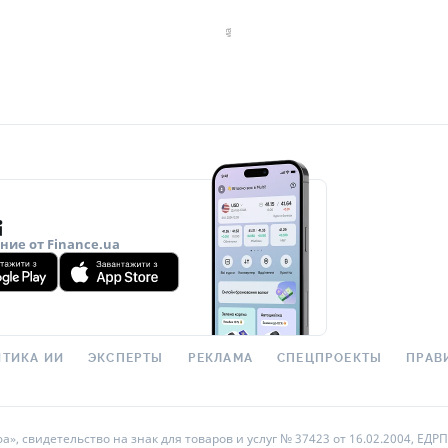
ие от Finance.ua
ТИКА ИИ
ЭКСПЕРТЫ
РЕКЛАМА
СПЕЦПРОЕКТЫ
ПРАВ
 свидетельство на знак для товаров и услуг № 37423 от 16.02.2004, ЕДРПО