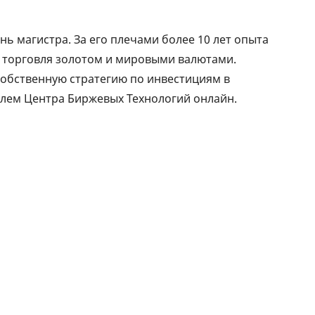
ЕЖЕМЕСЯЧНЫЙ ОБЗОР
ПУТЕВ
КЕШБЭКА
СТРАХ
ь магистра. За его плечами более 10 лет опыта
 торговля золотом и мировыми валютами.
ПУТЕВОДИТЕЛИ ПО
ВСЕ С
собственную стратегию по инвестициям в
БАНКОВСКИМ КАРТАМ
СТРАХ
елем Центра Биржевых Технологий онлайн.
ОТЗЫВ
КОМПА
ДОСТАВ
КОНТА