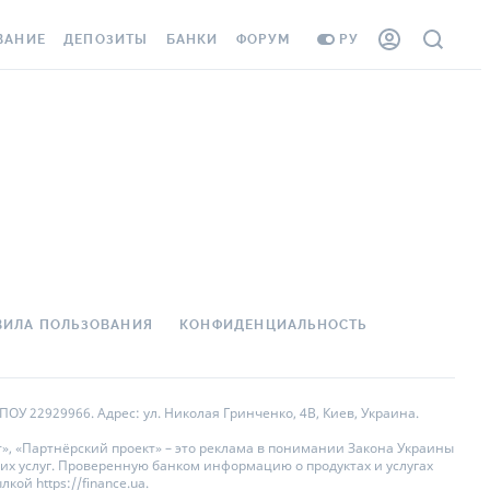
ВАНИЕ
ДЕПОЗИТЫ
БАНКИ
ФОРУМ
РУ
ВСЕ ДЕПОЗИТЫ
ВСЕ БАНКИ
АНИЕ ЖИЛЬЯ ОТ
ДЕПОЗИТЫ В USD
ОТЗЫВЫ О БАНКАХ
 ШАХЕДОВ
ДЕПОЗИТЫ В EUR
МИКРОФИНАНСОВЫЕ
ХОВКА ЗАГРАНИЦУ
ОРГАНИЗАЦИИ
БОНУС К ДЕПОЗИТАМ
ОТЗЫВЫ ОБ МФО
УСЛОВИЯ АКЦИИ
 КАРТА
ВОПРОСЫ И ОТВЕТЫ
ВИЛА ПОЛЬЗОВАНИЯ
КОНФИДЕНЦИАЛЬНОСТЬ
ННАЯ ВИНЬЕТКА
ДЕПОЗИТНЫЙ КАЛЬКУЛЯТОР
 СОТРУДНИКОВ
ПУТЕВОДИТЕЛИ ПО
ОУ 22929966. Адрес: ул. Николая Гринченко, 4В, Киев, Украина.
SISTANCE
СБЕРЕЖЕНИЯМ
», «Партнёрский проект» – это реклама в понимании Закона Украины
их услуг. Проверенную банком информацию о продуктах и услугах
АНИЕ ОТ
ой https://finance.ua.
НЫХ СЛУЧАЕВ