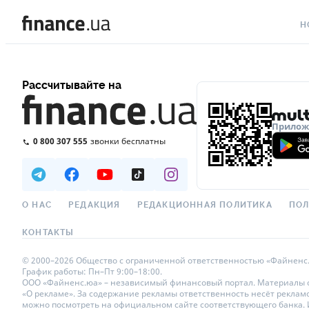
Н
ВС
Рассчитывайте на
ВА
ЛИ
Приложе
0 800 307 555
звонки бесплатны
АВ
НО
СП
О НАС
РЕДАКЦИЯ
РЕДАКЦИОННАЯ ПОЛИТИКА
ПОЛ
ПО
КОНТАКТЫ
ТЕ
© 2000–2026 Общество с ограниченной ответственностью «Файненс.юа»
График работы: Пн–Пт 9:00–18:00.
РЕ
ООО «Файненс.юа» – независимый финансовый портал. Материалы с п
«О рекламе». За содержание рекламы ответственность несёт реклам
можно посмотреть на официальном сайте соответствующего банка. Ис