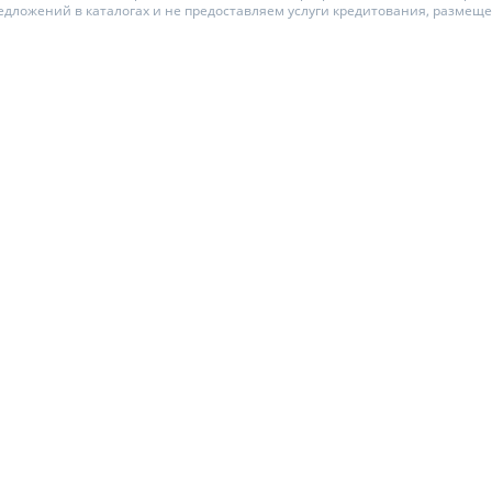
едложений в каталогах и не предоставляем услуги кредитования, размещ
ЕЖЕМЕСЯЧНЫЙ ОБЗОР
ПУТЕВОД
КЕШБЭКА
СТРАХО
ПУТЕВОДИТЕЛИ ПО
ВСЕ СТР
БАНКОВСКИМ КАРТАМ
СТРАХОВ
ОТЗЫВЫ 
КОМПАН
ДОСТАВК
КОНТАКТ