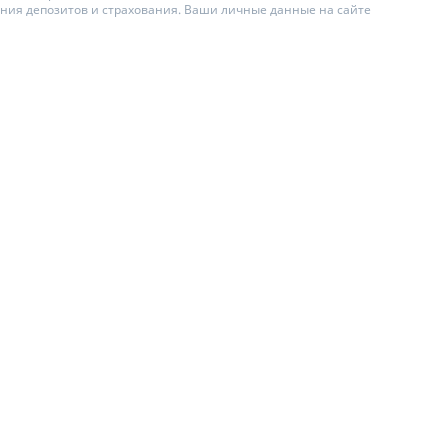
ения депозитов и страхования. Ваши личные данные на сайте
ИТЕЛИ ПО
ВАНИЮ
АХОВЫЕ ПОЛИСЫ
ЫЕ КОМПАНИИ
О СТРАХОВЫХ
ИЯХ
А И ОПЛАТА
Ы