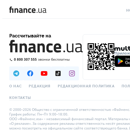
Н
ВС
Рассчитывайте на
ВА
ЛИ
Приложе
0 800 307 555
звонки бесплатны
АВ
НО
СП
О НАС
РЕДАКЦИЯ
РЕДАКЦИОННАЯ ПОЛИТИКА
ПОЛ
ПО
КОНТАКТЫ
ТЕ
© 2000–2026 Общество с ограниченной ответственностью «Файненс.юа»
График работы: Пн–Пт 9:00–18:00.
РЕ
ООО «Файненс.юа» – независимый финансовый портал. Материалы с п
«О рекламе». За содержание рекламы ответственность несёт реклам
можно посмотреть на официальном сайте соответствующего банка. Ис