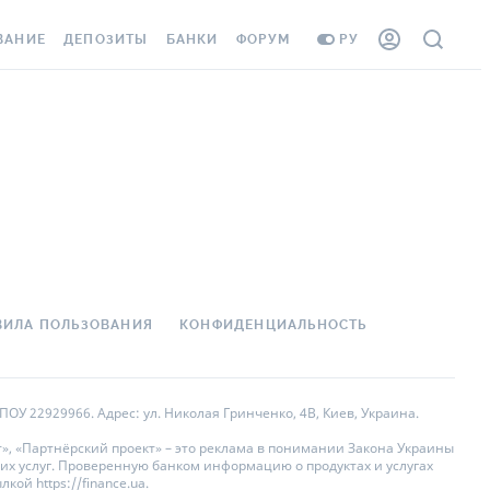
ВАНИЕ
ДЕПОЗИТЫ
БАНКИ
ФОРУМ
РУ
ВСЕ ДЕПОЗИТЫ
ВСЕ БАНКИ
АНИЕ ЖИЛЬЯ ОТ
ДЕПОЗИТЫ В USD
ОТЗЫВЫ О БАНКАХ
 ШАХЕДОВ
ДЕПОЗИТЫ В EUR
МИКРОФИНАНСОВЫЕ
ХОВКА ЗАГРАНИЦУ
ОРГАНИЗАЦИИ
БОНУС К ДЕПОЗИТАМ
ОТЗЫВЫ ОБ МФО
УСЛОВИЯ АКЦИИ
 КАРТА
ВОПРОСЫ И ОТВЕТЫ
ВИЛА ПОЛЬЗОВАНИЯ
КОНФИДЕНЦИАЛЬНОСТЬ
ННАЯ ВИНЬЕТКА
ДЕПОЗИТНЫЙ КАЛЬКУЛЯТОР
 СОТРУДНИКОВ
ПУТЕВОДИТЕЛИ ПО
ОУ 22929966. Адрес: ул. Николая Гринченко, 4В, Киев, Украина.
SISTANCE
СБЕРЕЖЕНИЯМ
», «Партнёрский проект» – это реклама в понимании Закона Украины
их услуг. Проверенную банком информацию о продуктах и услугах
АНИЕ ОТ
ой https://finance.ua.
НЫХ СЛУЧАЕВ