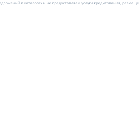
едложений в каталогах и не предоставляем услуги кредитования, размещ
ЕЖЕМЕСЯЧНЫЙ ОБЗОР
ПУТЕВОД
КЕШБЭКА
СТРАХО
ПУТЕВОДИТЕЛИ ПО
ВСЕ СТР
БАНКОВСКИМ КАРТАМ
СТРАХОВ
ОТЗЫВЫ 
КОМПАН
ДОСТАВК
КОНТАКТ