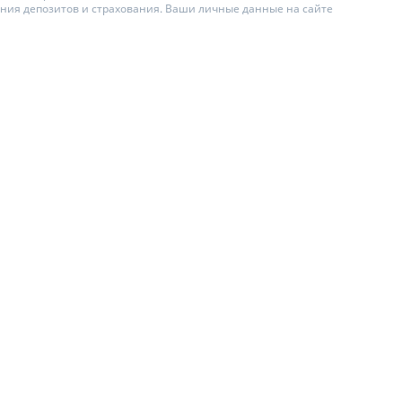
ения депозитов и страхования. Ваши личные данные на сайте
ИТЕЛИ ПО
ВАНИЮ
АХОВЫЕ ПОЛИСЫ
ЫЕ КОМПАНИИ
О СТРАХОВЫХ
ИЯХ
А И ОПЛАТА
Ы