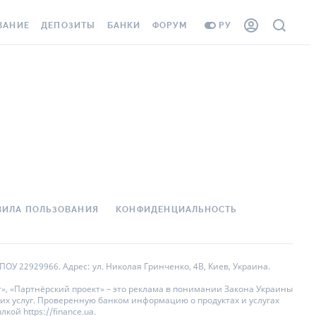
ВАНИЕ
ДЕПОЗИТЫ
БАНКИ
ФОРУМ
РУ
ВСЕ ДЕПОЗИТЫ
ВСЕ БАНКИ
АНИЕ ЖИЛЬЯ ОТ
ДЕПОЗИТЫ В USD
ОТЗЫВЫ О БАНКАХ
 ШАХЕДОВ
ДЕПОЗИТЫ В EUR
МИКРОФИНАНСОВЫЕ
ХОВКА ЗАГРАНИЦУ
ОРГАНИЗАЦИИ
БОНУС К ДЕПОЗИТАМ
ОТЗЫВЫ ОБ МФО
УСЛОВИЯ АКЦИИ
 КАРТА
ВОПРОСЫ И ОТВЕТЫ
ВИЛА ПОЛЬЗОВАНИЯ
КОНФИДЕНЦИАЛЬНОСТЬ
ННАЯ ВИНЬЕТКА
ДЕПОЗИТНЫЙ КАЛЬКУЛЯТОР
 СОТРУДНИКОВ
ПУТЕВОДИТЕЛИ ПО
ОУ 22929966. Адрес: ул. Николая Гринченко, 4В, Киев, Украина.
SISTANCE
СБЕРЕЖЕНИЯМ
», «Партнёрский проект» – это реклама в понимании Закона Украины
их услуг. Проверенную банком информацию о продуктах и услугах
АНИЕ ОТ
ой https://finance.ua.
НЫХ СЛУЧАЕВ