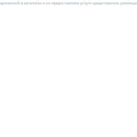
едложений в каталогах и не предоставляем услуги кредитования, размещ
ЕЖЕМЕСЯЧНЫЙ ОБЗОР
ПУТЕВОД
КЕШБЭКА
СТРАХО
ПУТЕВОДИТЕЛИ ПО
ВСЕ СТР
БАНКОВСКИМ КАРТАМ
СТРАХОВ
ОТЗЫВЫ 
КОМПАН
ДОСТАВК
КОНТАКТ