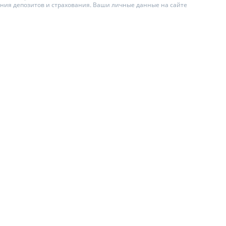
ения депозитов и страхования. Ваши личные данные на сайте
ИТЕЛИ ПО
ВАНИЮ
АХОВЫЕ ПОЛИСЫ
ЫЕ КОМПАНИИ
О СТРАХОВЫХ
ИЯХ
А И ОПЛАТА
Ы