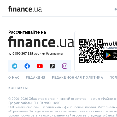
Н
ВС
Рассчитывайте на
ВА
ЛИ
Приложе
0 800 307 555
звонки бесплатны
АВ
НО
СП
О НАС
РЕДАКЦИЯ
РЕДАКЦИОННАЯ ПОЛИТИКА
ПОЛ
ПО
КОНТАКТЫ
ТЕ
© 2000–2026 Общество с ограниченной ответственностью «Файненс.юа»
График работы: Пн–Пт 9:00–18:00.
РЕ
ООО «Файненс.юа» – независимый финансовый портал. Материалы с п
«О рекламе». За содержание рекламы ответственность несёт реклам
можно посмотреть на официальном сайте соответствующего банка. Ис