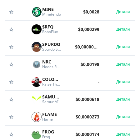
MINE
$0,0028
Детали
Minetendo
$RFQ
$0,000299
Детали
RoboFlux
SPURDO
$0,00000621
Детали
Spurdo Spärde
NRC
$0,00198
Детали
Nodes Reward Coin
COLOURS
-
Детали
Raise The Colours
SAMURAI
$0,0000618
Детали
Samur AI
FLAME
$0,0000273
Детали
Flame
FROG
$0,0000174
Детали
Frog