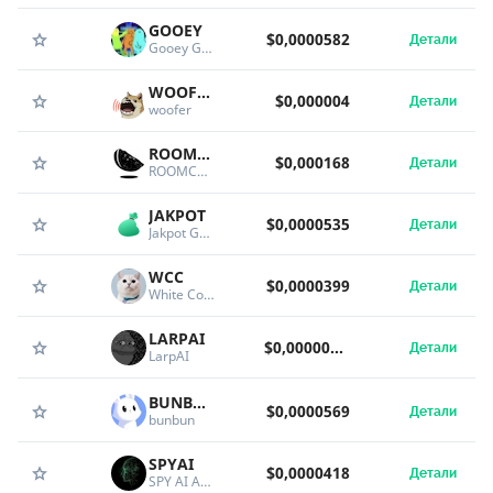
GOOEY
$0,0000582
Детали
Gooey Guys
WOOFER
$0,000004
Детали
woofer
ROOMCON
$0,000168
Детали
ROOMCON
JAKPOT
$0,0000535
Детали
Jakpot Games
WCC
$0,0000399
Детали
White Coffee Cat
LARPAI
$0,00000599
Детали
LarpAI
BUNBUN
$0,0000569
Детали
bunbun
SPYAI
$0,0000418
Детали
SPY AI AGENT by Virtuals