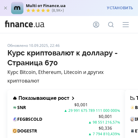
Multi от Finance.ua
УСТАНОВИТЬ
(8,9K+)
Обновлено 10.09.2025, 22:46
Курс криптовалют к доллару -
Страница 670
Курс Bitcoin, Ethereum, Litecoin и других
криптовалют
🔥 Показывающие рост
📉
$
0,001
SNR
▲
29 991 675 789 111 000 000
%
$
0,001
FEGBSCOLD
I
▲
98 551 216,57
%
$
0,336
DOGESTR
E
▲
7 794 810,439
%