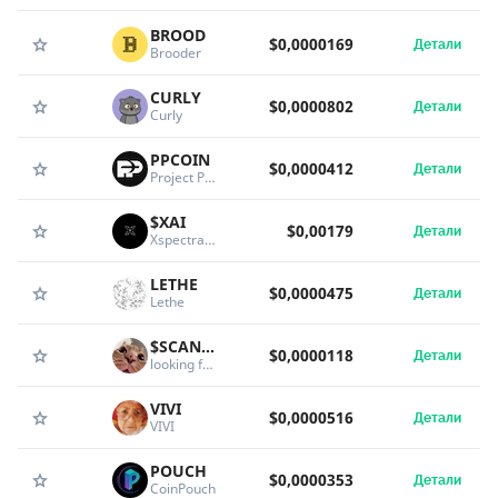
BROOD
$0,0000169
Детали
Brooder
CURLY
$0,0000802
Детали
Curly
PPCOIN
$0,0000412
Детали
Project Plutus
$XAI
$0,00179
Детали
Xspectra Ai
LETHE
$0,0000475
Детали
Lethe
$SCANNING
$0,0000118
Детали
looking for cooks
VIVI
$0,0000516
Детали
VIVI
POUCH
$0,0000353
Детали
CoinPouch