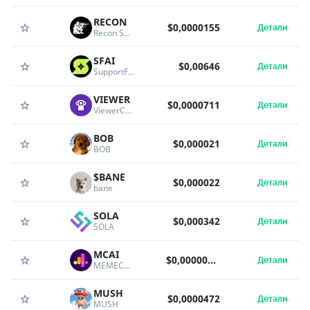
RECON
$0,0000155
Детали
Recon Solana
SFAI
$0,00646
Детали
SupportFi AI
VIEWER
$0,0000711
Детали
ViewerCoin
BOB
$0,000021
Детали
BOB
$BANE
$0,000022
Детали
bane
SOLA
$0,000342
Детали
SOLA
MCAI
$0,00000482
Детали
MEMECAST.AI
MUSH
$0,0000472
Детали
MUSH