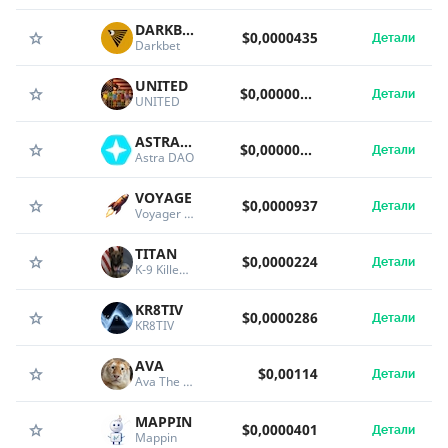
DARKBET
$0,0000435
Детали
Darkbet
UNITED
$0,00000689
Детали
UNITED
ASTRADAO
$0,00000000057
Детали
Astra DAO
VOYAGE
$0,0000937
Детали
Voyager AI
TITAN
$0,0000224
Детали
K-9 Killed in Shootout
KR8TIV
$0,0000286
Детали
KR8TIV
AVA
$0,00114
Детали
Ava The Golden Tiger
MAPPIN
$0,0000401
Детали
Mappin