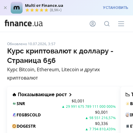
Multi от Finance.ua
УСТАНОВИТЬ
(8,9K+)
Обновлено 10.07.2026, 3:57
Курс криптовалют к доллару -
Страница 656
Курс Bitcoin, Ethereum, Litecoin и других
криптовалют
🔥 Показывающие рост
📉
$
0,001
SNR
▲
29 991 675 789 111 000 000
%
$
0,001
FEGBSCOLD
I
▲
98 551 216,57
%
$
0,336
DOGESTR
E
▲
7 794 810,439
%