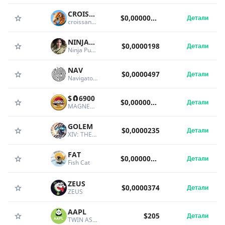
CROISSANT
$0,00000631
Детали
croissant the baby amarillo
NINJAPUMP
$0,0000198
Детали
Ninja Pump
NAV
$0,0000497
Детали
Navigator AI
$🧲6900
$0,0000000000000489
Детали
MAGNET6900
GOLEM
$0,0000235
Детали
XIV: THE AWAKENING
FAT
$0,00000151
Детали
Fish Cat
ZEUS
$0,0000374
Детали
ZEUS
AAPL
$205
Детали
TWIN ASSET TOKEN AAPL