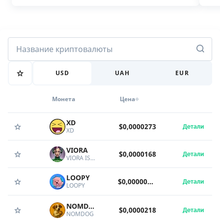
USD
UAH
EUR
Монета
Цена
XD
$0,0000273
Детали
XD
VIORA
$0,0000168
Детали
VIORA IS ONLINE
LOOPY
$0,0000000367
Детали
LOOPY
NOMDOG
$0,0000218
Детали
NOMDOG