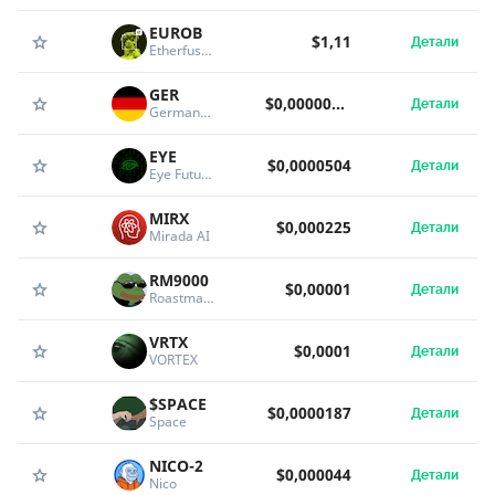
EUROB
$1,11
Детали
Etherfuse EUROB
GER
$0,00000991
Детали
Germany Coin
EYE
$0,0000504
Детали
Eye Future by Virtuals
MIRX
$0,000225
Детали
Mirada AI
RM9000
$0,00001
Детали
Roastmaster9000
VRTX
$0,0001
Детали
VORTEX
$SPACE
$0,0000187
Детали
Space
NICO-2
$0,000044
Детали
Nico