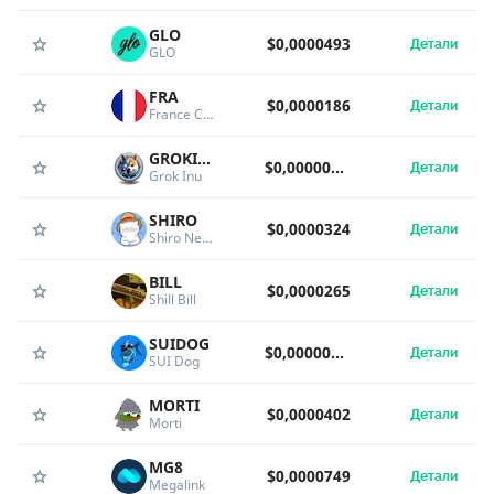
GLO
$0,0000493
Детали
GLO
FRA
$0,0000186
Детали
France Coin
GROKINU
$0,000000000000328
Детали
Grok Inu
SHIRO
$0,0000324
Детали
Shiro Neko CTO
BILL
$0,0000265
Детали
Shill Bill
SUIDOG
$0,00000363
Детали
SUI Dog
MORTI
$0,0000402
Детали
Morti
MG8
$0,0000749
Детали
Megalink