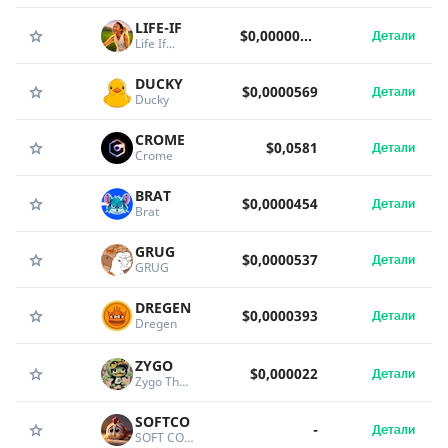
LIFE-IF
$0,00000878
Детали
Life If...
DUCKY
$0,0000569
Детали
Ducky
CROME
$0,0581
Детали
Crome
BRAT
$0,0000454
Детали
Brat
GRUG
$0,0000537
Детали
GRUG
DREGEN
$0,0000393
Детали
Dregen
ZYGO
$0,000022
Детали
Zygo The Frog
SOFTCO
-
Детали
SOFT COQ INU