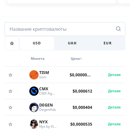
USD
UAH
EUR
Монета
Цена
TISM
$0,00000995
Детали
tism
CMX
$0,000612
Детали
CMX Agent
DEGEN
$0,000404
Детали
DegenAds
NYX
$0,0000535
Детали
Nyx by Virtuals