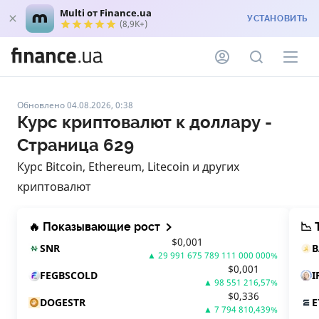
Multi от Finance.ua
УСТАНОВИТЬ
(8,9K+)
Обновлено 04.08.2026, 0:38
Курс криптовалют к доллару -
Страница 629
Курс Bitcoin, Ethereum, Litecoin и других
криптовалют
🔥 Показывающие рост
📉
$
0,001
SNR
▲
29 991 675 789 111 000 000
%
$
0,001
FEGBSCOLD
I
▲
98 551 216,57
%
$
0,336
DOGESTR
E
▲
7 794 810,439
%