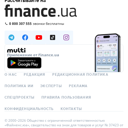
Рассчитывайте на
0 800 307 555
звонки бесплатны
Приложение от Finance.ua
О НАС
РЕДАКЦИЯ
РЕДАКЦИОННАЯ ПОЛИТИКА
ПОЛИТИКА ИИ
ЭКСПЕРТЫ
РЕКЛАМА
СПЕЦПРОЕКТЫ
ПРАВИЛА ПОЛЬЗОВАНИЯ
КОНФИДЕНЦИАЛЬНОСТЬ
КОНТАКТЫ
© 2000–2026 Общество с ограниченной ответственностью
«Файненс.юа», свидетельство на знак для товаров и услуг № 37423 от