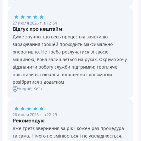
Лицензия переоформлена 21.03.2024 г.
Прозрачность: Надежная лицензия НБУ, без скрытых
Вся информация о кредите
страховок и звонков родственникам
27 июля 2026 г. в 12:54
Недостатки
Відгук про кештайм
Подробнее
ПОЛУЧИТЬ ЗАЙМ
Нет программы лояльности для постоянных клиентов
Дуже зручно, що весь процес від заявки до
Нет кредита для юрлиц (ФОП)
зарахування грошей проходить максимально
Нет круглосуточной поддержки
по телефону, в Viber,
оперативно. Не треба розлучатися зі своєю
Telegram, Facebook
машиною, вона залишається на руках. Окремо хочу
відзначити роботу служби підтримки: терпляче
Погашение
пояснили всі нюанси погашення і допомогли
В кассах и терминалах отделений
розібратися з додатком
Онлайн (через сайт или интернет-банкинг)
Андрій
, Київ
Через терминалы самообслуживания
Через терминалы Приватбанка
Лицензия НБУ
Лицензия переоформлена 27.03.2024 г.
26 июля 2026 г. в 22:29
Рекомендую
Вся информация о кредите
Вже третє звернення за рік і кожен раз процедура
та сама. Нічого не змінюється і не ускладнюється.