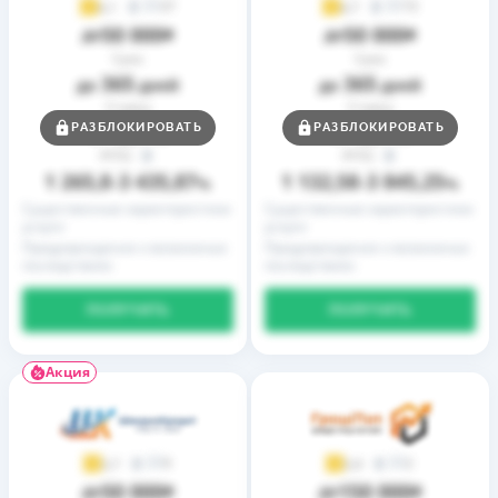
37
73
4,1
4,7
50 000
50 000
до
₴
до
₴
Срок
Срок
365
365
до
дней
до
дней
Ставка
Ставка
0,01
0,01
РАЗБЛОКИРОВАТЬ
РАЗБЛОКИРОВАТЬ
от
%
от
%
РГПС
РГПС
1 265,8
3 435,87
1 132,58
3 845,25
–
%
–
%
Существенные характеристики
Существенные характеристики
услуги
услуги
Предупреждение о возможных
Предупреждение о возможных
последствиях
последствиях
ПОЛУЧИТЬ
ПОЛУЧИТЬ
Акция
9
2
3,7
3,9
50 000
150 000
до
₴
до
₴