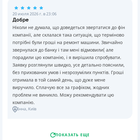
20 июля 2026 г. в 23:06
Добре
Ніколи не думала, що доведеться звертатися до фін
компанії, але склалася така ситуація, що терміново
потрібні були гроші на ремонт машини. Звичайно
звернулася до банку і там мені відмовили( але
порадили цю компанію, і я вирішила спробувати.
Заявку розглянули швидко, усе детально пояснили,
без прихованих умов і незрозумілих пунктів. Гроші
отримала в той самий день, що дуже мене
виручило. Сплачую все за графіком, жодних
проблем не виникло. Можу рекомендувати цю
компанію.
Інна
, Київ
ПОКАЗАТЬ ЕЩЕ