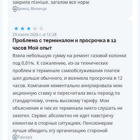
отсутствует
закрила пізніше. загалом все норм.
18 - лет
Ірина
, Вінниця
Штрафы
Начисляются в строгом соответствии с
Преимущества
законодательством Украины (без скрытых санкций и
Первый кредит с процентной ставкой 0,09% в день
двойных штрафов).
Кредит онлайн от 0,5% на Дисконтную процентную
29 июля 2026 г. в 12:28
ставку
Требуемые документы
Проблема с терминалом и просрочка в 12
Паспорт
,
ИНН
Программа лояльности для постоянных клиентов
часов Мой опыт
Круглосуточная поддержка
в Facebook
Взяла небольшую сумму на ремонт газовой колонки
Возраст
под 0,01%. К сожалению, из-за технических
18 - 70 лет
Недостатки
проблем в терминале самообслуживания платеж
Ежемесячная комиссия
Нет кредита для юрлиц (ФОП)
шел дольше обычного, и возникла просрочка в 12
от 0%
Нет круглосуточной поддержки
по телефону, в Viber,
часов. Компания моментально аннулировала мою
Telegram
акционную ставку и пересчитала весь период по
Преимущества
стандартному, очень высокому тарифу. Мои
Долгосрочность: Кредит на 120 дней с выплатой
Погашение
объяснения и чек из терминала никто слушать не
частями (каждые 15–30 дней)
Оплата на расчетный счёт
захотел. Сервис абсолютно не идет навстречу
Скорость: Автоматическое решение и зачисление на
Онлайн (через сайт или интернет-банкинг)
клиентам в спорных ситуациях. Пенсионерам
карту за 5 минут
Через отделения банков-партнеров
лучше обходить эту организацию стороной
Безопасность: Быстрая верификация через BankID
Лицензия НБУ
Тамара
Акция: Первый платеж под 0,01% в день по промокоду