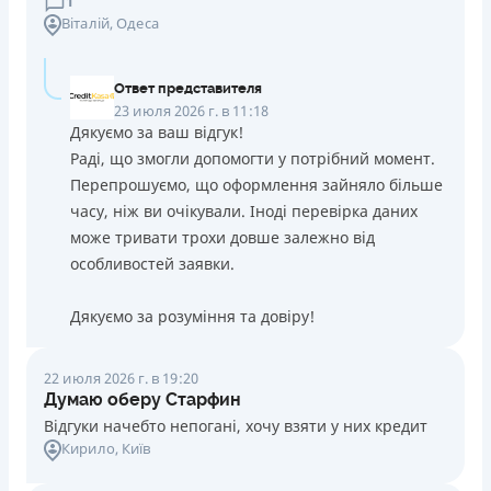
1
Віталій
, Одеса
Ответ представителя
23 июля 2026 г. в 11:18
Дякуємо за ваш відгук!
Раді, що змогли допомогти у потрібний момент.
Перепрошуємо, що оформлення зайняло більше
часу, ніж ви очікували. Іноді перевірка даних
може тривати трохи довше залежно від
особливостей заявки.
Дякуємо за розуміння та довіру!
22 июля 2026 г. в 19:20
Думаю оберу Старфин
Відгуки начебто непогані, хочу взяти у них кредит
Кирило
, Київ