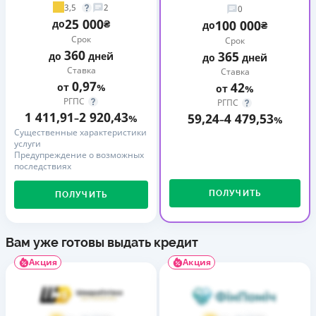
3,5
2
0
25 000
до
₴
100 000
до
₴
Срок
Срок
360
365
до
дней
до
дней
Ставка
Ставка
0,97
42
от
%
от
%
РГПС
РГПС
1 411,91
2 920,43
59,24
4 479,53
–
%
–
%
Существенные характеристики
услуги
Предупреждение о возможных
последствиях
ПОЛУЧИТЬ
ПОЛУЧИТЬ
Вам уже готовы выдать кредит
Акция
Акция