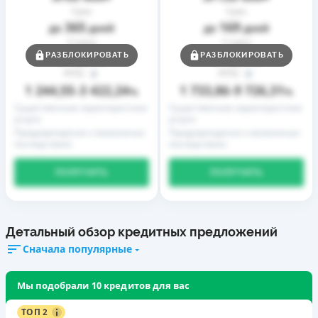
Срок
Срок
365
169
до
дней
до
дней
Ставка
Ставка
0,01
0,01
РАЗБЛОКИРОВАТЬ
РАЗБЛОКИРОВАТЬ
от
%
от
%
РГПС
РГПС
1 244,55
3 422,24
1 733,86
9 726,31
–
%
–
%
Существенные характеристики
Существенные характеристики
услуги
услуги
Предупреждение о возможных
Предупреждение о возможных
последствиях
последствиях
ПОЛУЧИТЬ
ПОЛУЧИТЬ
Детальный обзор кредитных предложений
Сначала популярные
Мы подобрали 10 кредитов для вас
ТОП 2