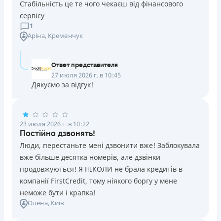
Стабільність це те чого чекаєш від фінансового
Подробнее
ПОЛУЧИТЬ ЗАЙМ
сервісу
1
Аріна
, Кременчук
Ответ представителя
27 июля 2026 г. в 10:45
Дякуємо за відгук!
23 июля 2026 г. в 10:22
Постійно дзвонять!
Люди, перестаньте мені дзвонити вже! Заблокувала
вже більше десятка номерів, але дзвінки
продовжуються! Я НІКОЛИ не брала кредитів в
компанії FirstCredit, тому ніякого боргу у мене
неможе бути і крапка!
Олена
, Київ