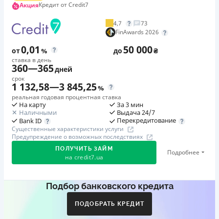
Кредит от Credit7
Акция
4,7
73
FinAwards 2026
0,01
50 000
от
%
до
₴
ставка в день
360
—
365
дней
срок
1 132,58
—
3 845,25
%
реальная годовая процентная ставка
На карту
За 3 мин
Наличными
Выдача 24/7
Перекредитование
Bank ID
Существенные характеристики услуги
Предупреждение о возможных последствиях
ПОЛУЧИТЬ ЗАЙМ
Подробнее
на
credit7.ua
Подбор банковского кредита
Акция: «Кешбэк за друга»
Клиент делится реферальной ссылкой с другом. Когда
ПОДОБРАТЬ КРЕДИТ
друг регистрируется и получает первый кредит (от