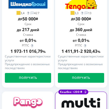
3,4
3,3
427
13
50 000
30 000
до
₴
до
₴
Срок
Срок
217
360
до
дней
до
дней
Ставка
Ставка
0,01
0,01
от
%
от
%
РГПС
РГПС
1 973
11 016,79
1 411,91
2 920,43
–
%
–
%
Существенные характеристики
Существенные характеристики
услуги
услуги
Предупреждение о возможных
Предупреждение о возможных
последствиях
последствиях
ПОЛУЧИТЬ
ПОЛУЧИТЬ
Кэшбэк +200 ₴