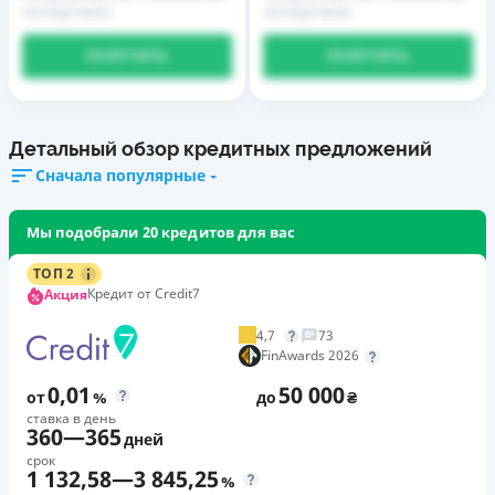
последствиях
последствиях
ПОЛУЧИТЬ
ПОЛУЧИТЬ
Детальный обзор кредитных предложений
Сначала популярные
Мы подобрали 20 кредитов для вас
ТОП 2
Кредит от Credit7
Акция
4,7
73
FinAwards 2026
0,01
50 000
от
%
до
₴
ставка в день
360
—
365
дней
срок
1 132,58
—
3 845,25
%