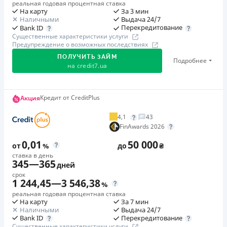
реальная годовая процентная ставка
На карту
За 3 мин
Наличными
Выдача 24/7
Перекредитование
Bank ID
Существенные характеристики услуги
Предупреждение о возможных последствиях
ПОЛУЧИТЬ ЗАЙМ
Подробнее
на
credit7.ua
Акция: «Кешбэк за друга»
Кредит от CreditPlus
Акция
Клиент делится реферальной ссылкой с другом. Когда
4,1
43
друг регистрируется и получает первый кредит (от
FinAwards 2026
1000 грн), клиент автоматически получает 400 грн
0,01
50 000
кешбэка. Акция действует до 10.12.2026
от
%
до
₴
ставка в день
345
—
365
дней
🥉 Бронза FinAwards 2026
срок
Бронзовый призер FinAwards 2026 «Лучшая программа
1 244,45
—
3 546,38
%
лояльности»
реальная годовая процентная ставка
На карту
За 7 мин
Первый займ
Наличными
Выдача 24/7
от 0,01%/день до 30 000 ₴
Перекредитование
Bank ID
Существенные характеристики услуги