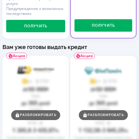
услуги
Предупреждение о возможных
последствиях
ПОЛУЧИТЬ
ПОЛУЧИТЬ
Вам уже готовы выдать кредит
Акция
Акция
37
73
4,1
4,7
50 000
50 000
до
₴
до
₴
Срок
Срок
365
365
до
дней
до
дней
Ставка
Ставка
0,01
0,01
РАЗБЛОКИРОВАТЬ
РАЗБЛОКИРОВАТЬ
от
%
от
%
РГПС
РГПС
1 265,8
3 435,87
1 132,58
3 845,25
–
%
–
%
Существенные характеристики
Существенные характеристики