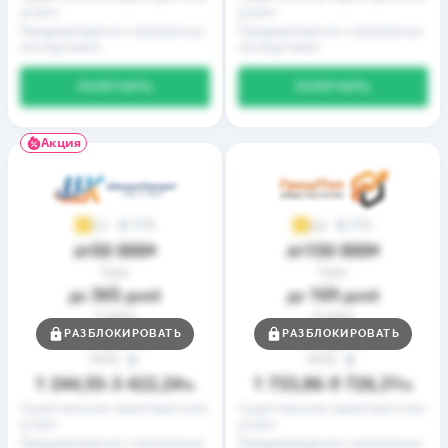
услуги
услуги
Предупреждение о возможных
Предупреждение о возможных
последствиях
последствиях
ПОЛУЧИТЬ
ПОЛУЧИТЬ
Акция
9
2
3,7
3,9
50 000
150 000
до
₴
до
₴
Срок
Срок
365
169
до
дней
до
дней
Ставка
Ставка
0,01
0,01
РАЗБЛОКИРОВАТЬ
РАЗБЛОКИРОВАТЬ
от
%
от
%
РГПС
РГПС
1 244,55
3 422,24
1 733,86
9 726,31
–
%
–
%
Существенные характеристики
Существенные характеристики
услуги
услуги
Предупреждение о возможных
Предупреждение о возможных