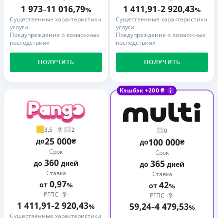
1 973
11 016,79
1 411,91
2 920,43
–
%
–
%
Существенные характеристики
Существенные характеристики
услуги
услуги
Предупреждение о возможных
Предупреждение о возможных
последствиях
последствиях
ПОЛУЧИТЬ
ПОЛУЧИТЬ
Кэшбэк +200 ₴
3,5
2
0
25 000
до
₴
100 000
до
₴
Срок
Срок
360
365
до
дней
до
дней
Ставка
Ставка
0,97
42
от
%
от
%
РГПС
РГПС
1 411,91
2 920,43
59,24
4 479,53
–
%
–
%
Существенные характеристики