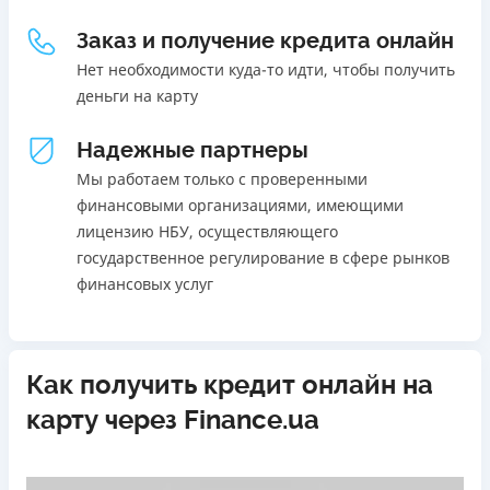
Погашение
18 - 70 лет
Заказ и получение кредита онлайн
В кассах и терминалах отделений
Ежемесячная комиссия
Онлайн (через сайт или интернет-банкинг)
Нет необходимости куда-то идти, чтобы получить
от 0%
Через терминалы самообслуживания
деньги на карту
Через терминалы Приватбанка
Преимущества
Надежные партнеры
Лицензия НБУ
Акция: ставка 0,01% на первый платеж при
Лицензия переоформлена 27.03.2024 г.
использовании промокода;
Мы работаем только с проверенными
Быстрый онлайн кредит на банковскую карту без
финансовыми организациями, имеющими
Вся информация о кредите
залога и поручителей;
лицензию НБУ, осуществляющего
Процесс полностью автоматизирован и занимает до 5
государственное регулирование в сфере рынков
минут;
финансовых услуг
Подробнее
ПОЛУЧИТЬ ЗАЙМ
Выдача средств происходит круглосуточно по всей
территории Украины;
Верификация BankID.
Как получить кредит онлайн на
Недостатки
карту через Finance.ua
Нет программы лояльности для постоянных клиентов
Нет кредита для юрлиц (ФОП)
Нет круглосуточной поддержки
по телефону, в Viber,