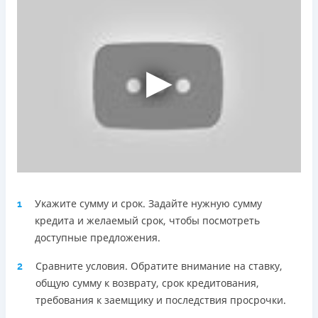
Telegram, Facebook
Погашение
Оплата на расчетный счёт
Онлайн (через сайт или интернет-банкинг)
Через терминалы Приватбанка
Через терминалы самообслуживания
Лицензия НБУ
Лицензия переоформлена 18.03.2024 г.
Вся информация о кредите
Укажите сумму и срок. Задайте нужную сумму
1
Подробнее
ПОЛУЧИТЬ ЗАЙМ
кредита и желаемый срок, чтобы посмотреть
доступные предложения.
Сравните условия. Обратите внимание на ставку,
2
общую сумму к возврату, срок кредитования,
требования к заемщику и последствия просрочки.