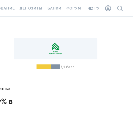
ОВАНИЕ
ДЕПОЗИТЫ
БАНКИ
ФОРУМ
РУ
ВСЕ ДЕПОЗИТЫ
ВСЕ БАНКИ
ВАНИЕ ЖИЛЬЯ ОТ
ДЕПОЗИТЫ В USD
ОТЗЫВЫ О БАНКАХ
И ШАХЕДОВ
ДЕПОЗИТЫ В EUR
МИКРОФИНАНСОВЫЕ
АХОВКА ЗАГРАНИЦУ
ОРГАНИЗАЦИИ
БОНУС К ДЕПОЗИТАМ
ОТЗЫВЫ ОБ МФО
3,1
балл
УСЛОВИЯ АКЦИИ
Я КАРТА
ВОПРОСЫ И ОТВЕТЫ
ентная
ОННАЯ ВИНЬЕТКА
ДЕПОЗИТНЫЙ КАЛЬКУЛЯТОР
7% в
Я СОТРУДНИКОВ
ПУТЕВОДИТЕЛИ ПО
SSISTANCE
СБЕРЕЖЕНИЯМ
ВАНИЕ ОТ
ТНЫХ СЛУЧАЕВ