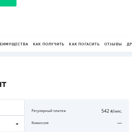
ЕЖЕМЕСЯЧНЫЙ ОБЗОР
ПУТЕВО
КЕШБЭКА
СТРАХО
ПУТЕВОДИТЕЛИ ПО
ВСЕ СТ
БАНКОВСКИМ КАРТАМ
СТРАХО
ЕИМУЩЕСТВА
КАК ПОЛУЧИТЬ
КАК ПОГАСИТЬ
ОТЗЫВЫ
Д
ОТЗЫВЫ
КОМПАН
ДОСТАВ
КОНТАК
ит
542
Регулярный платеж
₴/мес.
3000 до 500000
—
Комиссия