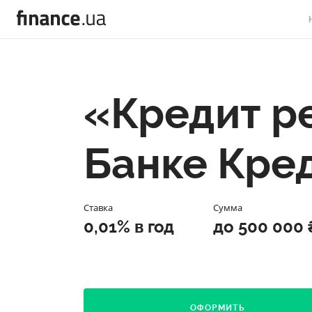
В
В
«Кредит р
Л
А
Банке Кре
Н
С
Ставка
Сумма
П
0,01% в год
до 500 000 
Т
Р
ОФОРМИТЬ