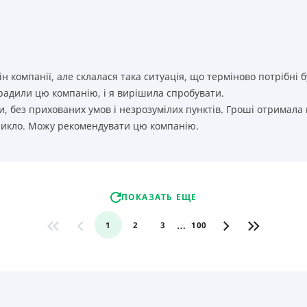
ін компанії, але склалася така ситуація, що терміново потрібн
орадили цю компанію, і я вирішила спробувати.
, без прихованих умов і незрозумілих пунктів. Гроші отримала
никло. Можу рекомендувати цю компанію.
ПОКАЗАТЬ ЕЩЕ
…
1
2
3
100