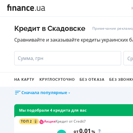
В
Кредит в Скадовске
Примечание рекламо
В
Сравнивайте и заказывайте кредиты украинских б
Л
Сумма, грн
Ср
А
Н
НА КАРТУ
КРУГЛОСУТОЧНО
БЕЗ ОТКАЗА
БЕЗ ЗВОНК
С
Сначала популярные
П
Т
Мы подобрали 4 кредита для вас
Р
Акция
ТОП 2
Кредит от Credit7
0,01
от
%