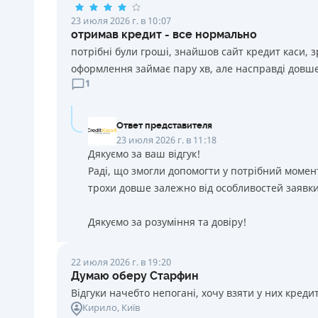
23 июля 2026 г. в 10:07
отримав кредит - все нормально
потрібні були гроші, знайшов сайт кредит каси, 
оформлення займає пару хв, але насправді довше
1
Ответ представителя
23 июля 2026 г. в 11:18
Дякуємо за ваш відгук!
Раді, що змогли допомогти у потрібний момен
трохи довше залежно від особливостей заявки
Дякуємо за розуміння та довіру!
22 июля 2026 г. в 19:20
Думаю оберу Старфин
Відгуки начебто непогані, хочу взяти у них креди
Кирило
, Київ