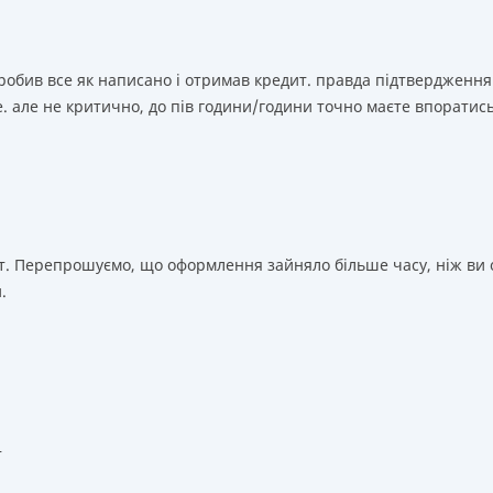
зробив все як написано і отримав кредит. правда підтвердження
. але не критично, до пів години/години точно маєте впоратис
т. Перепрошуємо, що оформлення зайняло більше часу, ніж ви о
.
т