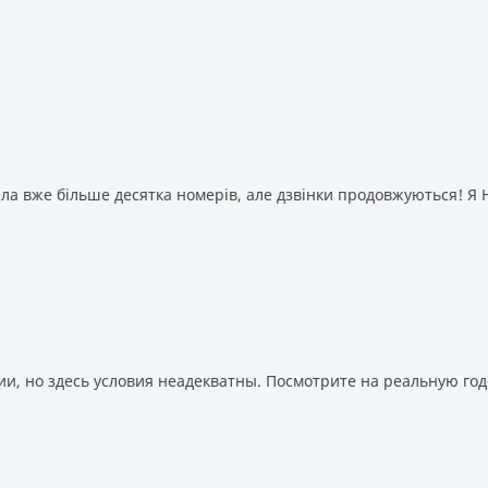
а вже більше десятка номерів, але дзвінки продовжуються! Я НІ
, но здесь условия неадекватны. Посмотрите на реальную годо