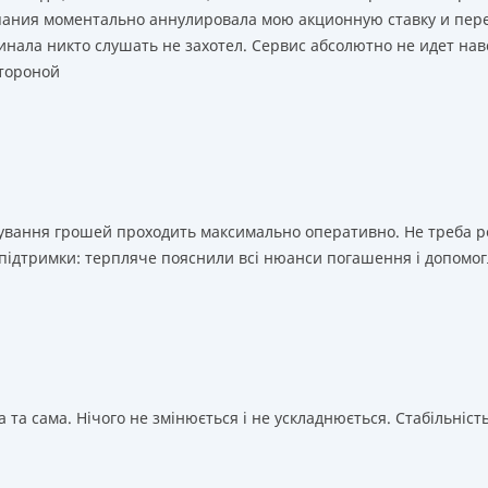
мпания моментально аннулировала мою акционную ставку и пере
нала никто слушать не захотел. Сервис абсолютно не идет нав
тороной
ахування грошей проходить максимально оперативно. Не треба 
 підтримки: терпляче пояснили всі нюанси погашення і допомог
 та сама. Нічого не змінюється і не ускладнюється. Стабільність