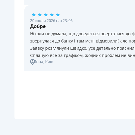
20 июля 2026 г. в 23:06
Добре
Ніколи не думала, що доведеться звертатися до ф
звернулася до банку і там мені відмовили( але п
Заявку розглянули швидко, усе детально пояснили
Сплачую все за графіком, жодних проблем не ви
Інна
, Київ