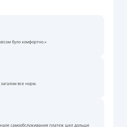
Через терминалы самообслуживания
ся информация о кредите
вісом було комфортно.»
 загалом все норм.
минале самообслуживания платеж шел дольше