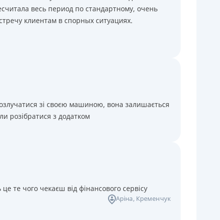
считала весь период по стандартному, очень
стречу клиентам в спорных ситуациях.
розлучатися зі своєю машиною, вона залишається
ли розібратися з додатком
 це те чого чекаєш від фінансового сервісу
Аріна
, Кременчук