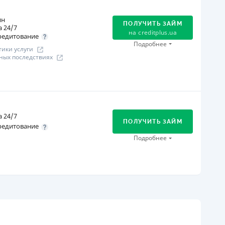
В кассах и терминалах отделений
Оплата на расчетный счёт
ин
ПОЛУЧИТЬ ЗАЙМ
 24/7
Онлайн (через сайт или интернет-банкинг)
на
creditplus.ua
редитование
Через отделения банков-партнеров
Подробнее
ики услуги
Через терминалы самообслуживания
ных последствиях
ся информация о кредите
огашение
Оплата на расчетный счёт
Онлайн (через сайт или интернет-банкинг)
 24/7
Через терминалы Приватбанка
ПОЛУЧИТЬ ЗАЙМ
редитование
Через терминалы самообслуживания
Подробнее
ицензия НБУ
ицензия переоформлена 14.03.2024 г.
огашение
ся информация о кредите
В кассах и терминалах отделений
Оплата на расчетный счёт
Онлайн (через сайт или интернет-банкинг)
Через терминалы Приватбанка