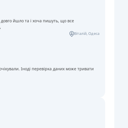
 довго йшло та і хоча пишуть, що все
ь
Віталій
, Одеса
чікували. Іноді перевірка даних може тривати