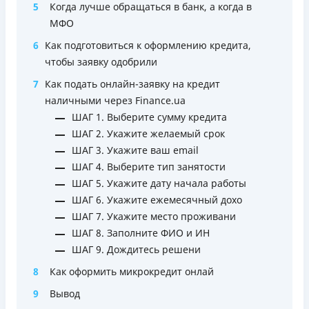
5
Когда лучше обращаться в банк, а когда в
соответствующем уровне дохода)
МФО
Удобное приложение для оформления и управления
6
Как подготовиться к оформлению кредита,
платёжной картой и кредитным лимитом (отсутствует
чтобы заявку одобрили
необходимость общения с контакт-центром)
Срок пользования кредитным лимитом не ограничен
7
Как подать онлайн-заявку на кредит
при своевременном обслуживании (срок кредитной
наличными через Finance.ua
линии — 5 лет с возможностью пролонгации)
ШАГ 1. Выберите сумму кредита
Можно использовать лимит на любые
ШАГ 2. Укажите желаемый срок
потребительские нужды
ШАГ 3. Укажите ваш email
ШАГ 4. Выберите тип занятости
Недостатки
ШАГ 5. Укажите дату начала работы
Нет программы лояльности для постоянных клиентов
ШАГ 6. Укажите ежемесячный дохо
Нет кредита для юрлиц (ФОП)
ШАГ 7. Укажите место проживани
Нет круглосуточной поддержки
по телефону, в Viber,
ШАГ 8. Заполните ФИО и ИН
Telegram, Facebook
ШАГ 9. Дождитесь решени
Погашение
8
Как оформить микрокредит онлай
Онлайн (через сайт или интернет-банкинг)
9
Вывод
Через терминалы самообслуживания