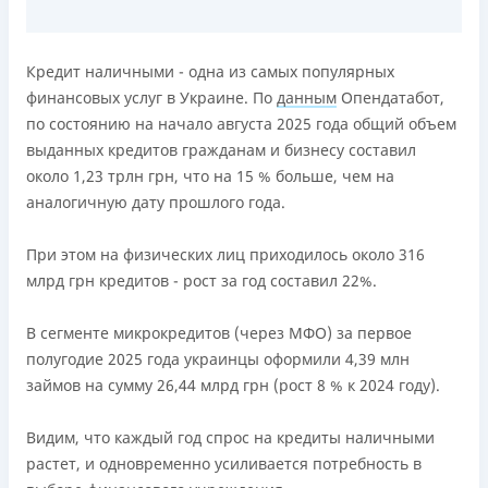
Лицензия НБУ
переоформлена НБУ 14.03.2024
Кредит наличными - одна из самых популярных
Вся информация о кредите
финансовых услуг в Украине. По
данным
Опендатабот,
по состоянию на начало августа 2025 года общий объем
выданных кредитов гражданам и бизнесу составил
Подробнее
ПОЛУЧИТЬ ЗАЙМ
около 1,23 трлн грн, что на 15 % больше, чем на
аналогичную дату прошлого года.
При этом на физических лиц приходилось около 316
млрд грн кредитов - рост за год составил 22%.
В сегменте микрокредитов (через МФО) за первое
полугодие 2025 года украинцы оформили 4,39 млн
займов на сумму 26,44 млрд грн (рост 8 % к 2024 году).
Видим, что каждый год спрос на кредиты наличными
растет, и одновременно усиливается потребность в