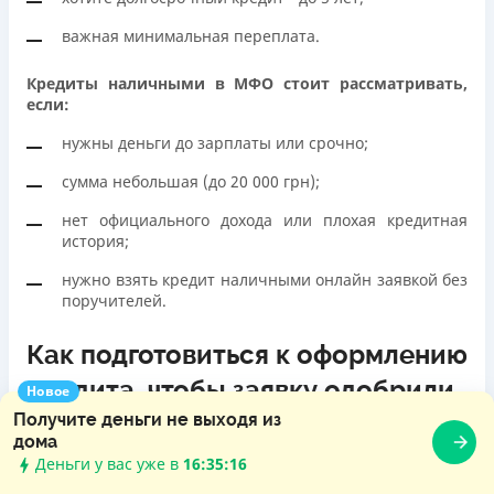
важная минимальная переплата.
Кредиты наличными в МФО стоит рассматривать,
если:
нужны деньги до зарплаты или срочно;
сумма небольшая (до 20 000 грн);
нет официального дохода или плохая кредитная
история;
нужно взять кредит наличными онлайн заявкой без
поручителей.
Как подготовиться к оформлению
кредита, чтобы заявку одобрили
Новое
Получите деньги не выходя из
дома
Деньги у вас уже в
16:35:17
Проверьте свой кредитный рейтинг
- это можно
сделать бесплатно через
Украинское бюро