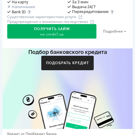
На карту
За 3 мин
Наличными
Выдача 24/7
Перекредитование
Bank ID
Существенные характеристики услуги
Предупреждение о возможных последствиях
ПОЛУЧИТЬ ЗАЙМ
Подробнее
на
credit7.ua
Подбор банковского кредита
Акция: «Кешбэк за друга»
Клиент делится реферальной ссылкой с другом. Когда
ПОДОБРАТЬ КРЕДИТ
друг регистрируется и получает первый кредит (от
1000 грн), клиент автоматически получает 400 грн
кешбэка. Акция действует до 10.12.2026
🥉 Бронза FinAwards 2026
Бронзовый призер FinAwards 2026 «Лучшая программа
лояльности»
Первый займ
от 0,01%/день до 30 000 ₴
Повторный займ
Кредит от ПроКредит Банка