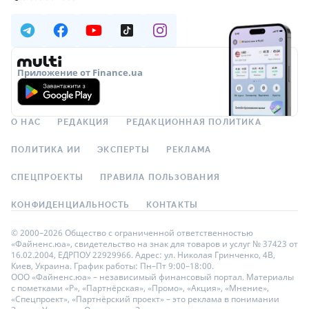
Приложение от Finance.ua
О НАС
РЕДАКЦИЯ
РЕДАКЦИОННАЯ ПОЛИТИКА
ПОЛИТИКА ИИ
ЭКСПЕРТЫ
РЕКЛАМА
СПЕЦПРОЕКТЫ
ПРАВИЛА ПОЛЬЗОВАНИЯ
КОНФИДЕНЦИАЛЬНОСТЬ
КОНТАКТЫ
© 2000–2026 Общество с ограниченной ответственностью
«Файненс.юа», свидетельство на знак для товаров и услуг № 37423 от
16.02.2004, ЕДРПОУ 22929966. Адрес: ул. Николая Гринченко, 4В,
Киев, Украина. График работы: Пн–Пт 9:00–18:00.
ООО «Файненс.юа» – независимый финансовый портал. Материалы
с пометками «Р», «Партнёрская», «Промо», «Акция», «Мнение»,
«Спецпроект», «Партнёрский проект» – это реклама в понимании