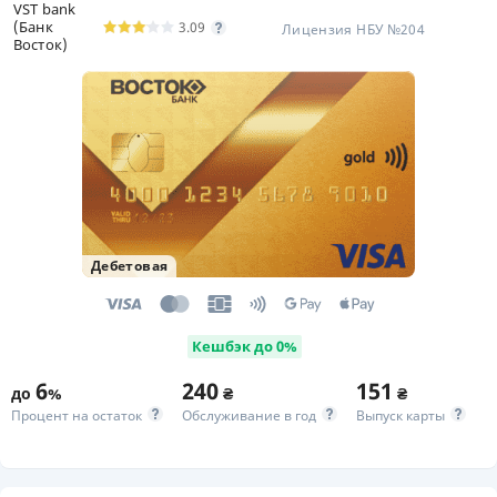
VST bank
(Банк
3.09
Лицензия НБУ №204
Восток)
Дебетовая
Кешбэк до 0%
6
240
151
до
%
₴
₴
Процент на остаток
Обслуживание в год
Выпуск карты