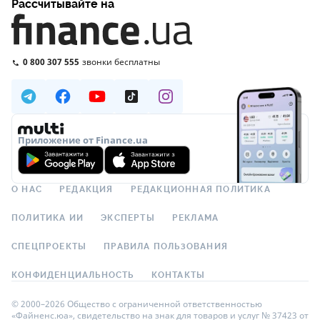
Рассчитывайте на
0 800 307 555
звонки бесплатны
Приложение от Finance.ua
О НАС
РЕДАКЦИЯ
РЕДАКЦИОННАЯ ПОЛИТИКА
ПОЛИТИКА ИИ
ЭКСПЕРТЫ
РЕКЛАМА
СПЕЦПРОЕКТЫ
ПРАВИЛА ПОЛЬЗОВАНИЯ
КОНФИДЕНЦИАЛЬНОСТЬ
КОНТАКТЫ
© 2000–2026 Общество с ограниченной ответственностью
«Файненс.юа», свидетельство на знак для товаров и услуг № 37423 от