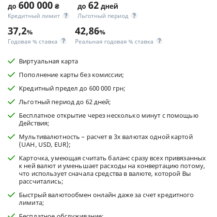
600 000
62
до
₴
до
дней
Кредитный лимит
Льготный период
37,2
42,86
%
%
Годовая % ставка
Реальная годовая % ставка
Виртуальная карта
Пополнение карты без комиссии;
Кредитный предел до 600 000 грн;
Льготный период до 62 дней;
Бесплатное открытие через несколько минут с помощью
Действия;
Мультивалютность – расчет в 3х валютах одной картой
(UAH, USD, EUR);
Карточка, умеющая считать баланс сразу всех привязанных
к ней валют и уменьшает расходы на конвертацию потому,
что использует сначала средства в валюте, которой Вы
рассчитались;
Быстрый валютообмен онлайн даже за счет кредитного
лимита;
Бесплатное обслуживание;