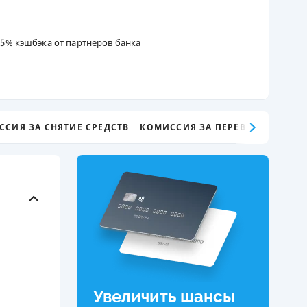
ДИТЕЛИ ПО
ВАНИЮ
 15% кэшбэка от партнеров банка
РАХОВЫЕ ПОЛИСЫ
ВЫЕ КОМПАНИИ
 О СТРАХОВЫХ
ССИЯ ЗА СНЯТИЕ СРЕДСТВ
КОМИССИЯ ЗА ПЕРЕВОД СРЕДСТВ
ИЯХ
КА И ОПЛАТА
ТЫ
Увеличить шансы