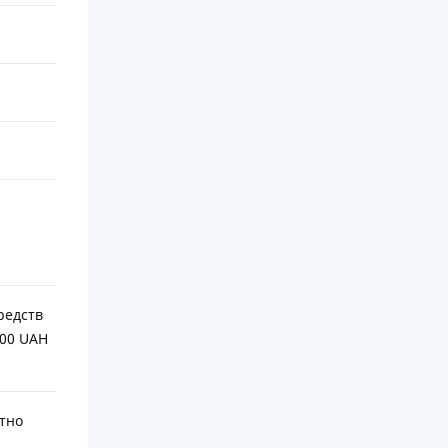
редств
500 UAH
атно