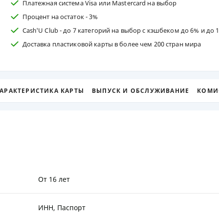
Платежная система Visa или Mastercard на выбор
ЕЖЕМЕСЯЧНЫЙ ОБЗОР
ПУТЕВО
Процент на остаток - 3%
КЕШБЭКА
СТРАХО
Саѕһ'U Club - до 7 категорий на выбор с кэшбеком до 6% и до
Доставка пластиковой карты в более чем 200 стран мира
ПУТЕВОДИТЕЛИ ПО
ВСЕ СТ
БАНКОВСКИМ КАРТАМ
СТРАХО
ОТЗЫВЫ
АРАКТЕРИСТИКА КАРТЫ
ВЫПУСК И ОБСЛУЖИВАНИЕ
КОМИ
КОМПАН
ДОСТАВ
КОНТАК
От 16 лет
ИНН, Паспорт