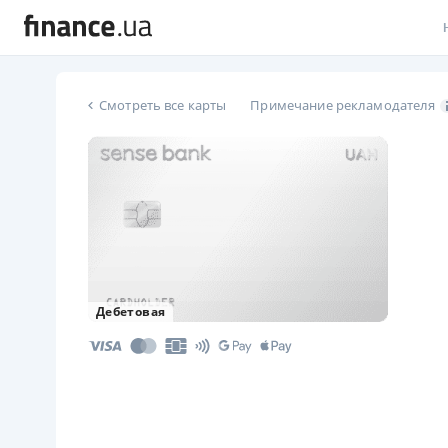
В
Смотреть все карты
Примечание рекламодателя
В
Л
А
Н
С
Дебетовая
П
Т
Р