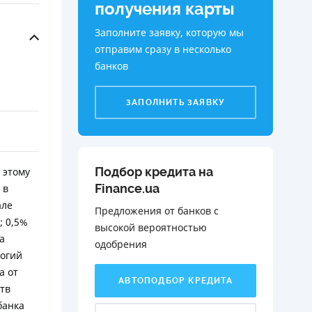
получения карты
Заполните заявку, которую мы
отправим сразу в несколько
банков
ЗАПОЛНИТЬ ЗАЯВКУ
Подбор кредита на
 этому
Finance.ua
 в
але
Предложения от банков с
; 0,5%
высокой вероятностью
а
одобрения️
логий
а от
АВТОПОДБОР КРЕДИТА
тв
банка