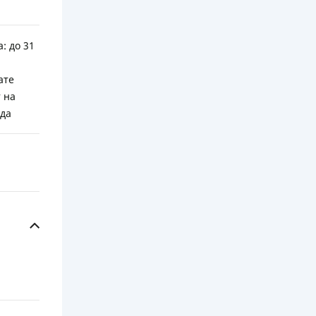
: до 31
ате
 на
ода