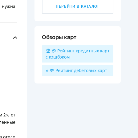
П нужна
ПЕРЕЙТИ В КАТАЛОГ
Обзоры карт
🏆 💳 Рейтинг кредитных карт
с кэшбэком
⭐ 💸 Рейтинг дебетовых карт
м 2% от
сленные
в отеле,