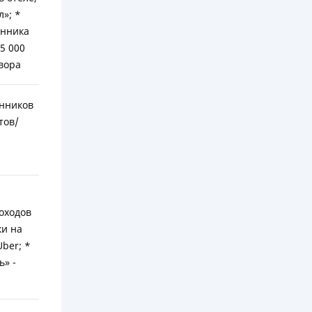
л»; *
енника
5 000
вора
енников
тов/
оходов
ки на
ber; *
ь» -