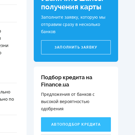
получения карты
Заполните заявку, которую мы
отправим сразу в несколько
р
банков
и
езни
ЗАПОЛНИТЬ ЗАЯВКУ
р
Подбор кредита на
Finance.ua
ально
Предложения от банков с
ьно по
высокой вероятностью
одобрения️
АВТОПОДБОР КРЕДИТА