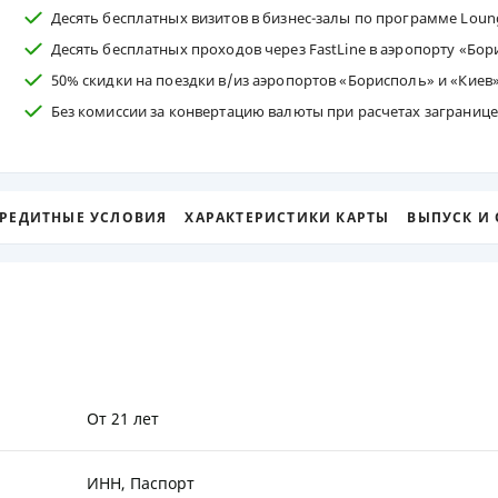
Десять бесплатных визитов в бизнес-залы по программе Loun
ЕЖЕМЕСЯЧНЫЙ ОБЗОР
ПУТЕВО
Десять бесплатных проходов через FastLine в аэропорту «Бо
КЕШБЭКА
СТРАХО
50% скидки на поездки в/из аэропортов «Борисполь» и «Киев»
ПУТЕВОДИТЕЛИ ПО
ВСЕ СТ
Без комиссии за конвертацию валюты при расчетах заграниц
БАНКОВСКИМ КАРТАМ
СТРАХО
ОТЗЫВЫ
КОМПАН
РЕДИТНЫЕ УСЛОВИЯ
ХАРАКТЕРИСТИКИ КАРТЫ
ВЫПУСК И
ДОСТАВ
КОНТАК
От 21 лет
ИНН, Паспорт