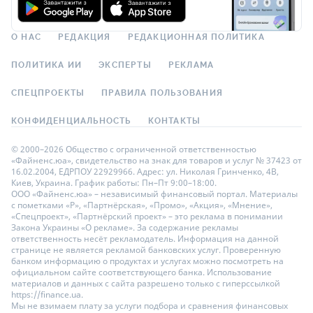
О НАС
РЕДАКЦИЯ
РЕДАКЦИОННАЯ ПОЛИТИКА
ПОЛИТИКА ИИ
ЭКСПЕРТЫ
РЕКЛАМА
СПЕЦПРОЕКТЫ
ПРАВИЛА ПОЛЬЗОВАНИЯ
КОНФИДЕНЦИАЛЬНОСТЬ
КОНТАКТЫ
© 2000–2026 Общество с ограниченной ответственностью
«Файненс.юа», свидетельство на знак для товаров и услуг № 37423 от
16.02.2004, ЕДРПОУ 22929966. Адрес: ул. Николая Гринченко, 4В,
Киев, Украина. График работы: Пн–Пт 9:00–18:00.
ООО «Файненс.юа» – независимый финансовый портал. Материалы
с пометками «Р», «Партнёрская», «Промо», «Акция», «Мнение»,
«Спецпроект», «Партнёрский проект» – это реклама в понимании
Закона Украины «О рекламе». За содержание рекламы
ответственность несёт рекламодатель. Информация на данной
странице не является рекламой банковских услуг. Проверенную
банком информацию о продуктах и услугах можно посмотреть на
официальном сайте соответствующего банка. Использование
материалов и данных с сайта разрешено только с гиперссылкой
https://finance.ua.
Мы не взимаем плату за услуги подбора и сравнения финансовых