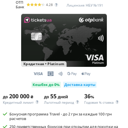
ОТП
4.28
Лицензия НБУ №191
Банк
Кредитная
•
Platinum
Кешбэк до 0%
Доставка карты
200 000
55
36
до
₴
до
дней
%
Кредитный лимит
Льготный период
Годовая % ставка
Бонусная программа Travel - до 2 грн за каждые 100 грн
расчетов
250 приветственных бонусов при открытии для покупки на