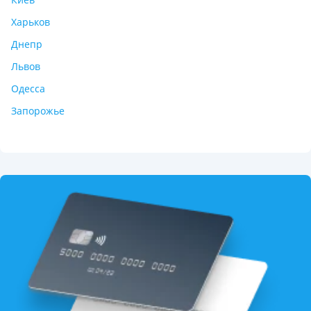
Харьков
Днепр
Львов
Одесса
Запорожье