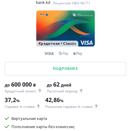
bank.kd
Лицензия НБУ №171
Кредитная
•
Classic
ПОДРОБНЕЕ
600 000
62
до
₴
до
дней
Кредитный лимит
Льготный период
37,2
42,86
%
%
Годовая % ставка
Реальная годовая % ставка
Виртуальная карта
Пополнение карты без комиссии;