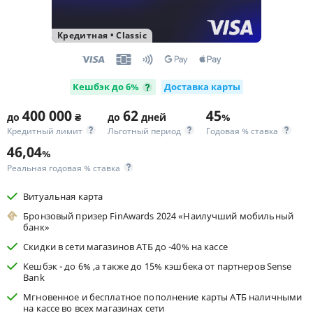
Кредитная
•
Classic
Кешбэк до 6%
Доставка карты
400 000
62
45
до
₴
до
дней
%
Кредитный лимит
Льготный период
Годовая % ставка
46,04
%
Реальная годовая % ставка
Витуальная карта
Бронзовый призер FinAwards 2024 «Наилучший мобильный
банк»
Скидки в сети магазинов АТБ до -40% на кассе
Кешбэк - до 6% ,а также до 15% кэшбека от партнеров Sense
Bank
Мгновенное и бесплатное пополнение карты АТБ наличными
на кассе во всех магазинах сети