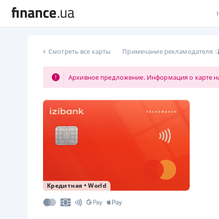
В
Смотреть все карты
Примечание рекламодателя
В
Архивное предложение. Информация о карте на
Л
А
Н
С
П
Т
Кредитная
•
World
Р