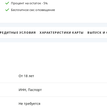
Процент на остаток - 5%
ЕЖЕМЕСЯЧНЫЙ ОБЗОР
ПУТЕВО
Бесплатное смс оповещение
КЕШБЭКА
СТРАХО
ПУТЕВОДИТЕЛИ ПО
ВСЕ СТ
БАНКОВСКИМ КАРТАМ
СТРАХО
РЕДИТНЫЕ УСЛОВИЯ
ХАРАКТЕРИСТИКИ КАРТЫ
ВЫПУСК И
ОТЗЫВЫ
КОМПАН
ДОСТАВ
КОНТАК
От 18 лет
ИНН, Паспорт
Не требуется