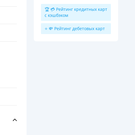
🏆 💳 Рейтинг кредитных карт
с кэшбэком
⭐ 💸 Рейтинг дебетовых карт