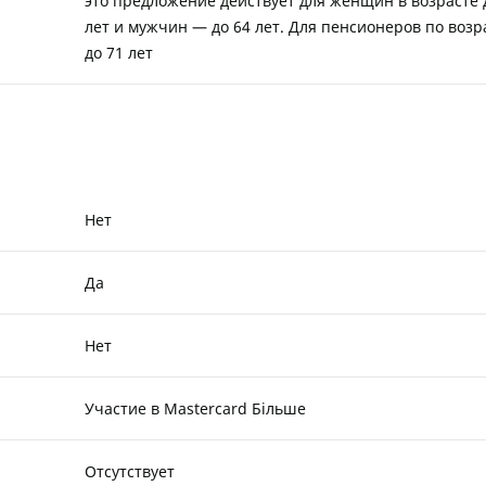
это предложение действует для женщин в возрасте 
лет и мужчин — до 64 лет. Для пенсионеров по возр
до 71 лет
Нет
Да
Нет
Участие в Mastercard Більше
Отсутствует