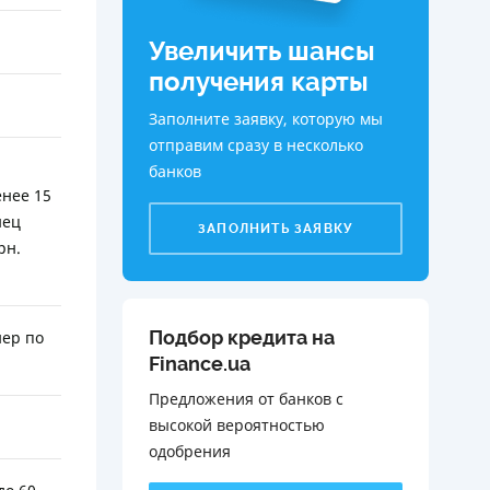
Увеличить шансы
получения карты
Заполните заявку, которую мы
отправим сразу в несколько
банков
енее 15
нец
ЗАПОЛНИТЬ ЗАЯВКУ
рн.
Подбор кредита на
нер по
Finance.ua
Предложения от банков с
высокой вероятностью
одобрения️