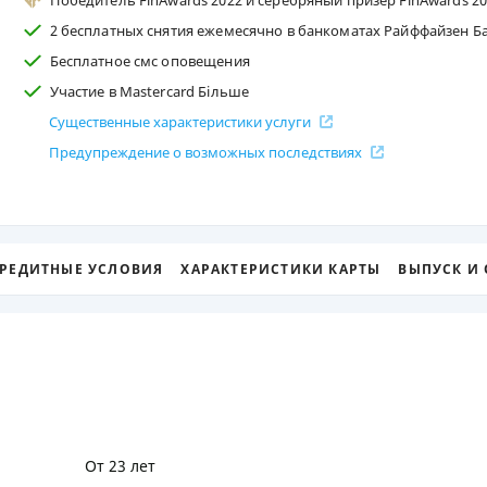
Победитель FinAwards 2022 и серебряный призер FinAwards 2
2 бесплатных снятия ежемесячно в банкоматах Райффайзен Ба
ЕЖЕМЕСЯЧНЫЙ ОБЗОР
ПУТЕВО
КЕШБЭКА
СТРАХО
Бесплатное смс оповещения
Участие в Mastercard Більше
ПУТЕВОДИТЕЛИ ПО
ВСЕ СТ
Существенные характеристики услуги
БАНКОВСКИМ КАРТАМ
СТРАХО
Предупреждение о возможных последствиях
ОТЗЫВЫ
КОМПАН
ДОСТАВ
РЕДИТНЫЕ УСЛОВИЯ
ХАРАКТЕРИСТИКИ КАРТЫ
ВЫПУСК И
КОНТАК
От 23 лет