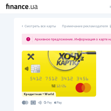
В
Смотреть все карты
Примечание рекламодателя
В
Архивное предложение. Информация о карте на
Л
А
Н
С
П
Т
Кредитная
•
World
Р