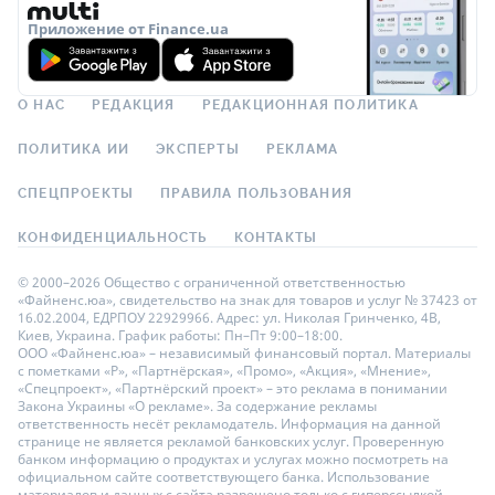
Приложение от Finance.ua
О НАС
РЕДАКЦИЯ
РЕДАКЦИОННАЯ ПОЛИТИКА
ПОЛИТИКА ИИ
ЭКСПЕРТЫ
РЕКЛАМА
СПЕЦПРОЕКТЫ
ПРАВИЛА ПОЛЬЗОВАНИЯ
КОНФИДЕНЦИАЛЬНОСТЬ
КОНТАКТЫ
© 2000–2026 Общество с ограниченной ответственностью
«Файненс.юа», свидетельство на знак для товаров и услуг № 37423 от
16.02.2004, ЕДРПОУ 22929966. Адрес: ул. Николая Гринченко, 4В,
Киев, Украина. График работы: Пн–Пт 9:00–18:00.
ООО «Файненс.юа» – независимый финансовый портал. Материалы
с пометками «Р», «Партнёрская», «Промо», «Акция», «Мнение»,
«Спецпроект», «Партнёрский проект» – это реклама в понимании
Закона Украины «О рекламе». За содержание рекламы
ответственность несёт рекламодатель. Информация на данной
странице не является рекламой банковских услуг. Проверенную
банком информацию о продуктах и услугах можно посмотреть на
официальном сайте соответствующего банка. Использование
материалов и данных с сайта разрешено только с гиперссылкой