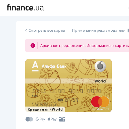
В
Смотреть все карты
Примечание рекламодателя
В
Архивное предложение. Информация о карте на
Л
А
Н
С
П
Т
Кредитная
•
World
Р