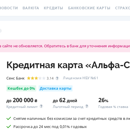
НОВОСТИ
ВАЛЮТА
КРЕДИТЫ
БАНКОВСКИЕ КАРТЫ
СТРАХ
СЕ НОВОСТИ
КУРС ВАЛЮТ
ВСЕ КРЕДИТЫ
ВСЕ БАНКОВСКИЕ КАРТЫ
ОСАГО
АЛЮТА
КРИПТОВАЛЮТА
ПОДБОР КРЕДИТА
КРЕДИТНЫЕ КАРТЫ
СТРАХО
РАКЕТ 
 сайте не обновляется. Обратитесь в банк для уточнения информаци
ИЧНЫЕ ФИНАНСЫ
МІНЯЙЛО
КРЕДИТ ДО ЗАРПЛАТЫ
ДЕБЕТОВЫЕ КАРТЫ
МЕДСТР
ВТОРСКИЕ КОЛОНКИ
МЕЖБАНК
КРЕДИТ ОНЛАЙН
С БЕСПЛАТНЫМ ВЫПУСКОМ
Кредитная карта «Альфа-C
И ОБСЛУЖИВАНИЕМ
КАСКО
ОВОСТИ КОМПАНИЙ
НАЛИЧНЫЕ КУРСЫ
КРЕДИТ БЕЗ СПРАВОК
С КЕШБЭКОМ
ЗЕЛЕНА
Сенс Банк
Лицензия НБУ №61
3.14
ПЕЦПРОЕКТЫ
КАРТОЧНЫЕ КУРСЫ
РЕЙТИНГ ОНЛАЙН-
КРЕДИТОВ
ВИРТУАЛЬНЫЕ КАРТЫ
ЭЛЕКТР
Кешбэк до 0%
Доставка карты
ОЛЕЗНО ЗНАТЬ
КУРС НБУ
КРЕДИТНЫЙ КАЛЬКУЛЯТОР
РЕЙТИНГ КАРТ С КЕШБЭКОМ
ДМС ДЛ
200 000
62
26
до
₴
до
дней
%
ЕСТЫ
КУРС BITCOIN
Кредитный лимит
Льготный период
Годовая % ставка
ИПОТЕКА
РЕЙТИНГ КАРТ ДЛЯ
КАРТА A
ЕДАКЦИЯ
FOREX
ПУТЕШЕСТВИЙ
Снятие наличных без комиссии за счет кредитных средств в 
ПУТЕВОДИТЕЛИ ПО
СТРАХО
Рассрочка до 24 мес под 0,01% годовых
КУРСЫ МЕТАЛЛОВ
КРЕДИТАМ
РЕЙТИНГ ДЕБЕТОВЫХ КАРТ
НЕСЧАС