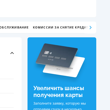
ДИТЕЛИ ПО
ВАНИЮ
РАХОВЫЕ ПОЛИСЫ
 ОБСЛУЖИВАНИЕ
КОМИССИИ ЗА СНЯТИЕ КРЕДИТНЫХ СРЕДС
ВЫЕ КОМПАНИИ
 О СТРАХОВЫХ
ИЯХ
КА И ОПЛАТА
ТЫ
Увеличить шансы
получения карты
Заполните заявку, которую мы
отправим сразу в несколько