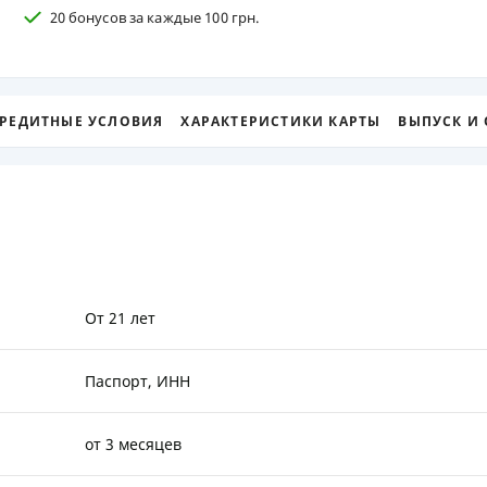
20 бонусов за каждые 100 грн.
ЕЖЕМЕСЯЧНЫЙ ОБЗОР
ПУТЕВО
КЕШБЭКА
СТРАХО
ПУТЕВОДИТЕЛИ ПО
ВСЕ СТ
РЕДИТНЫЕ УСЛОВИЯ
ХАРАКТЕРИСТИКИ КАРТЫ
БАНКОВСКИМ КАРТАМ
ВЫПУСК И
СТРАХО
ОТЗЫВЫ
КОМПАН
ДОСТАВ
КОНТАК
От 21 лет
Паспорт, ИНН
от 3 месяцев