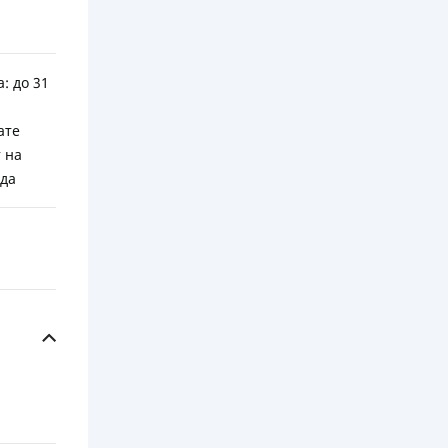
: до 31
ате
 на
ода