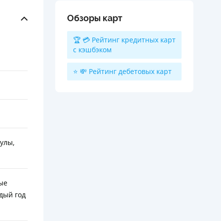
Обзоры карт
🏆 💳 Рейтинг кредитных карт
с кэшбэком
⭐ 💸 Рейтинг дебетовых карт
улы,
ые
ждый год