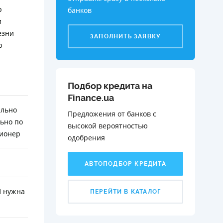
р
банков
и
езни
ЗАПОЛНИТЬ ЗАЯВКУ
р
Подбор кредита на
Finance.ua
ально
Предложения от банков с
ьно по
высокой вероятностью
сионер
одобрения️
АВТОПОДБОР КРЕДИТА
П нужна
ПЕРЕЙТИ В КАТАЛОГ