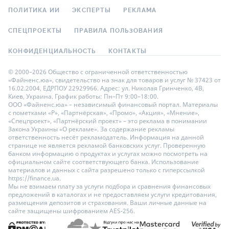
ПОЛИТИКА ИИ
ЭКСПЕРТЫ
РЕКЛАМА
СПЕЦПРОЕКТЫ
ПРАВИЛА ПОЛЬЗОВАНИЯ
КОНФИДЕНЦИАЛЬНОСТЬ
КОНТАКТЫ
© 2000–2026 Общество с ограниченной ответственностью
«Файненс.юа», свидетельство на знак для товаров и услуг № 37423 от
16.02.2004, ЕДРПОУ 22929966. Адрес: ул. Николая Гринченко, 4В,
Киев, Украина. График работы: Пн–Пт 9:00–18:00.
ООО «Файненс.юа» – независимый финансовый портал. Материалы
с пометками «Р», «Партнёрская», «Промо», «Акция», «Мнение»,
«Спецпроект», «Партнёрский проект» – это реклама в понимании
Закона Украины «О рекламе». За содержание рекламы
ответственность несёт рекламодатель. Информация на данной
странице не является рекламой банковских услуг. Проверенную
банком информацию о продуктах и услугах можно посмотреть на
официальном сайте соответствующего банка. Использование
материалов и данных с сайта разрешено только с гиперссылкой
https://finance.ua.
Мы не взимаем плату за услуги подбора и сравнения финансовых
предложений в каталогах и не предоставляем услуги кредитования,
размещения депозитов и страхования. Ваши личные данные на
сайте защищены шифрованием AES-256.