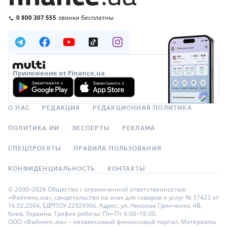
0 800 307 555
звонки бесплатны
Приложение от Finance.ua
О НАС
РЕДАКЦИЯ
РЕДАКЦИОННАЯ ПОЛИТИКА
ПОЛИТИКА ИИ
ЭКСПЕРТЫ
РЕКЛАМА
СПЕЦПРОЕКТЫ
ПРАВИЛА ПОЛЬЗОВАНИЯ
КОНФИДЕНЦИАЛЬНОСТЬ
КОНТАКТЫ
© 2000–2026 Общество с ограниченной ответственностью
«Файненс.юа», свидетельство на знак для товаров и услуг № 37423 от
16.02.2004, ЕДРПОУ 22929966. Адрес: ул. Николая Гринченко, 4В,
Киев, Украина. График работы: Пн–Пт 9:00–18:00.
ООО «Файненс.юа» – независимый финансовый портал. Материалы