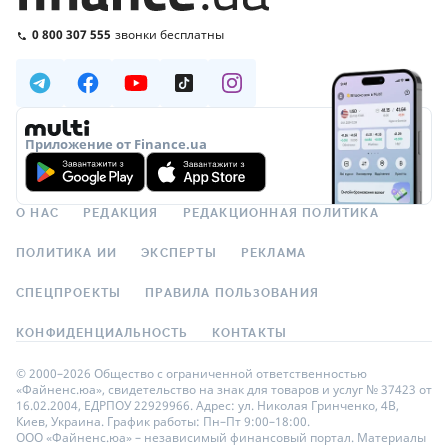
0 800 307 555
звонки бесплатны
Приложение от Finance.ua
О НАС
РЕДАКЦИЯ
РЕДАКЦИОННАЯ ПОЛИТИКА
ПОЛИТИКА ИИ
ЭКСПЕРТЫ
РЕКЛАМА
СПЕЦПРОЕКТЫ
ПРАВИЛА ПОЛЬЗОВАНИЯ
КОНФИДЕНЦИАЛЬНОСТЬ
КОНТАКТЫ
© 2000–2026 Общество с ограниченной ответственностью
«Файненс.юа», свидетельство на знак для товаров и услуг № 37423 от
16.02.2004, ЕДРПОУ 22929966. Адрес: ул. Николая Гринченко, 4В,
Киев, Украина. График работы: Пн–Пт 9:00–18:00.
ООО «Файненс.юа» – независимый финансовый портал. Материалы