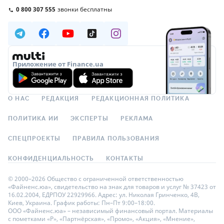
0 800 307 555
звонки бесплатны
Приложение от Finance.ua
О НАС
РЕДАКЦИЯ
РЕДАКЦИОННАЯ ПОЛИТИКА
ПОЛИТИКА ИИ
ЭКСПЕРТЫ
РЕКЛАМА
СПЕЦПРОЕКТЫ
ПРАВИЛА ПОЛЬЗОВАНИЯ
КОНФИДЕНЦИАЛЬНОСТЬ
КОНТАКТЫ
© 2000–2026 Общество с ограниченной ответственностью
«Файненс.юа», свидетельство на знак для товаров и услуг № 37423 от
16.02.2004, ЕДРПОУ 22929966. Адрес: ул. Николая Гринченко, 4В,
Киев, Украина. График работы: Пн–Пт 9:00–18:00.
ООО «Файненс.юа» – независимый финансовый портал. Материалы
с пометками «Р», «Партнёрская», «Промо», «Акция», «Мнение»,