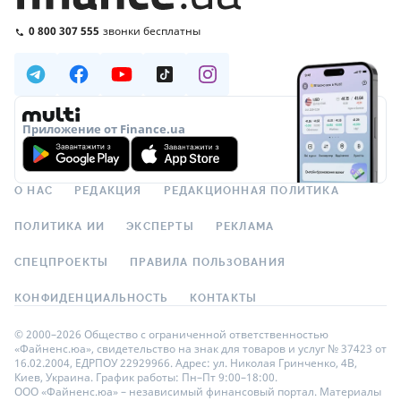
0 800 307 555
звонки бесплатны
Приложение от Finance.ua
О НАС
РЕДАКЦИЯ
РЕДАКЦИОННАЯ ПОЛИТИКА
ПОЛИТИКА ИИ
ЭКСПЕРТЫ
РЕКЛАМА
СПЕЦПРОЕКТЫ
ПРАВИЛА ПОЛЬЗОВАНИЯ
КОНФИДЕНЦИАЛЬНОСТЬ
КОНТАКТЫ
© 2000–2026 Общество с ограниченной ответственностью
«Файненс.юа», свидетельство на знак для товаров и услуг № 37423 от
16.02.2004, ЕДРПОУ 22929966. Адрес: ул. Николая Гринченко, 4В,
Киев, Украина. График работы: Пн–Пт 9:00–18:00.
ООО «Файненс.юа» – независимый финансовый портал. Материалы