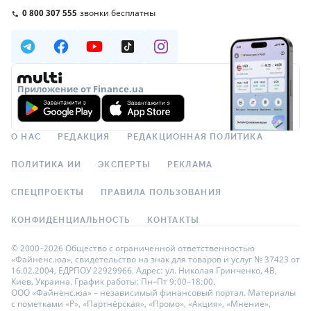
0 800 307 555
звонки бесплатны
Приложение от Finance.ua
О НАС
РЕДАКЦИЯ
РЕДАКЦИОННАЯ ПОЛИТИКА
ПОЛИТИКА ИИ
ЭКСПЕРТЫ
РЕКЛАМА
СПЕЦПРОЕКТЫ
ПРАВИЛА ПОЛЬЗОВАНИЯ
КОНФИДЕНЦИАЛЬНОСТЬ
КОНТАКТЫ
© 2000–2026 Общество с ограниченной ответственностью
«Файненс.юа», свидетельство на знак для товаров и услуг № 37423 от
16.02.2004, ЕДРПОУ 22929966. Адрес: ул. Николая Гринченко, 4В,
Киев, Украина. График работы: Пн–Пт 9:00–18:00.
ООО «Файненс.юа» – независимый финансовый портал. Материалы
с пометками «Р», «Партнёрская», «Промо», «Акция», «Мнение»,