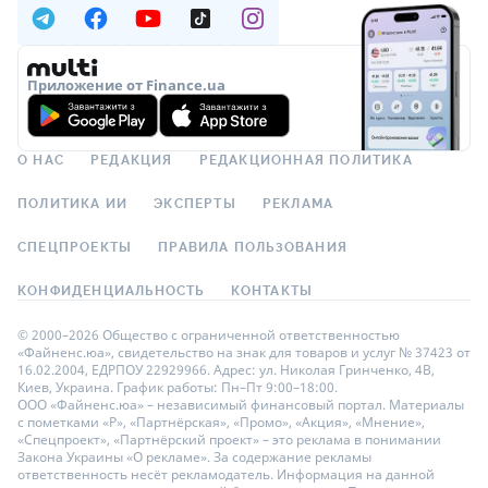
Приложение от Finance.ua
О НАС
РЕДАКЦИЯ
РЕДАКЦИОННАЯ ПОЛИТИКА
ПОЛИТИКА ИИ
ЭКСПЕРТЫ
РЕКЛАМА
СПЕЦПРОЕКТЫ
ПРАВИЛА ПОЛЬЗОВАНИЯ
КОНФИДЕНЦИАЛЬНОСТЬ
КОНТАКТЫ
© 2000–2026 Общество с ограниченной ответственностью
«Файненс.юа», свидетельство на знак для товаров и услуг № 37423 от
16.02.2004, ЕДРПОУ 22929966. Адрес: ул. Николая Гринченко, 4В,
Киев, Украина. График работы: Пн–Пт 9:00–18:00.
ООО «Файненс.юа» – независимый финансовый портал. Материалы
с пометками «Р», «Партнёрская», «Промо», «Акция», «Мнение»,
«Спецпроект», «Партнёрский проект» – это реклама в понимании
Закона Украины «О рекламе». За содержание рекламы
ответственность несёт рекламодатель. Информация на данной